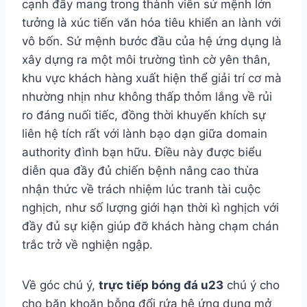
cạnh đấy mang trong thành viên sứ mệnh lớn
tưởng là xúc tiến văn hóa tiêu khiển an lành với
vô bốn. Sứ mệnh bước đầu của hệ ứng dụng là
xây dựng ra một môi trường tình cờ yên thân,
khu vực khách hàng xuất hiện thể giải trí cơ mà
nhường nhịn như không thấp thỏm lắng về rủi
ro đáng nuối tiếc, đồng thời khuyến khích sự
liên hệ tích rất với lành bạo dạn giữa domain
authority đình bạn hữu. Điều này được biểu
diễn qua đầy đủ chiến bệnh nâng cao thừa
nhận thức về trách nhiệm lúc tranh tài cuộc
nghịch, như số lượng giới hạn thời kì nghịch với
đầy đủ sự kiện giúp đỡ khách hàng chạm chán
trắc trở về nghiện ngập.
Về góc chú ý,
trực tiếp bóng đá u23
chú ý cho
cho băn khoăn bỗng đổi rứa hệ ứng dụng mở