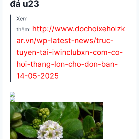
đá u23
Xem
http://www.dochoixehoizk
thêm:
ar.vn/wp-latest-news/truc-
tuyen-tai-iwinclubxn-com-co-
hoi-thang-lon-cho-don-ban-
14-05-2025