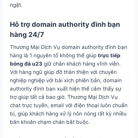
ngặt.
Hỗ trợ domain authority đình bạn
hàng 24/7
Thương Mại Dịch Vụ domain authority đình bạn
hàng là 1 nguyên tố không thể giúp
trực tiếp
bóng đá u23
giữ chân khách hàng vĩnh viễn.
Với hàng ngũ giúp đỡ thân thiện với chuyên
nghiệp nghiệp với bài xích phiên bản, domain
authority đình bạn xuất hiện thể cảm thấy sự
trợ giúp tất cả bao giờ. Thương Mại Dịch Vụ
chat trực tuyến, email với điện thoại luôn chuẩn
bị, giúp khách hàng xử lý nôn nóng rất kỳ nhiều
băn khoăn chạm chán bắt buộc.