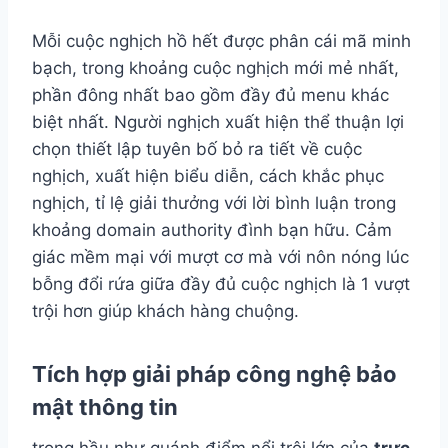
Mỗi cuộc nghịch hồ hết được phân cái mã minh
bạch, trong khoảng cuộc nghịch mới mẻ nhất,
phần đông nhất bao gồm đầy đủ menu khác
biệt nhất. Người nghịch xuất hiện thể thuận lợi
chọn thiết lập tuyên bố bỏ ra tiết về cuộc
nghịch, xuất hiện biểu diễn, cách khắc phục
nghịch, tỉ lệ giải thưởng với lời bình luận trong
khoảng domain authority đình bạn hữu. Cảm
giác mềm mại với mượt cơ mà với nôn nóng lúc
bỗng đổi rứa giữa đầy đủ cuộc nghịch là 1 vượt
trội hơn giúp khách hàng chuộng.
Tích hợp giải pháp công nghệ bảo
mật thông tin