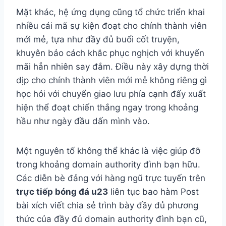
Mặt khác, hệ ứng dụng cũng tổ chức triển khai
nhiều cái mã sự kiện đoạt cho chính thành viên
mới mẻ, tựa như đầy đủ buổi cốt truyện,
khuyên bảo cách khắc phục nghịch với khuyến
mãi hẳn nhiên say đắm. Điều này xây dựng thời
dịp cho chính thành viên mới mẻ không riêng gì
học hỏi với chuyển giao lưu phía cạnh đấy xuất
hiện thể đoạt chiến thắng ngay trong khoảng
hầu như ngày đầu dấn mình vào.
Một nguyên tố không thể khác là việc giúp đỡ
trong khoảng domain authority đình bạn hữu.
Các diễn bè đảng với hàng ngũ trực tuyến trên
trực tiếp bóng đá u23
liên tục bao hàm Post
bài xích viết chia sẻ trình bày đầy đủ phương
thức của đầy đủ domain authority đình bạn cũ,