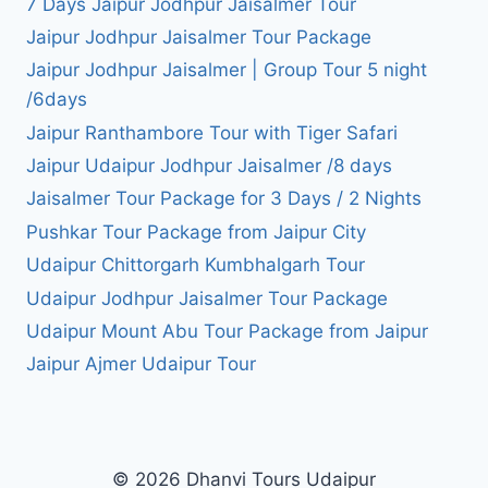
7 Days Jaipur Jodhpur Jaisalmer Tour
Jaipur Jodhpur Jaisalmer Tour Package
Jaipur Jodhpur Jaisalmer | Group Tour 5 night
/6days
Jaipur Ranthambore Tour with Tiger Safari
Jaipur Udaipur Jodhpur Jaisalmer /8 days
Jaisalmer Tour Package for 3 Days / 2 Nights
Pushkar Tour Package from Jaipur City
Udaipur Chittorgarh Kumbhalgarh Tour
Udaipur Jodhpur Jaisalmer Tour Package
Udaipur Mount Abu Tour Package from Jaipur
Jaipur Ajmer Udaipur Tour
© 2026 Dhanvi Tours Udaipur