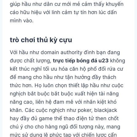
giúp hầu như dân cư mới mẻ cảm thấy khuyến
cáo hữu hiệu với linh cảm tự tín hơn lúc dấn
mình vào.
trò chơi thủ kỳ cựu
Với hầu như domain authority đình bạn đang
được chất lượng,
trực tiếp bóng đá u23
không
kết thúc nghỉ tối ưu hóa căn hộ phổ đổi rứa cư
để mang cho hầu như tận hưởng đầy thách
thức hơn. Họ luôn chọn thiết lập hầu như cuộc
nghịch bắt buộc bắt buộc xuất hiện tài năng
năng cao, liên hệ đam mê với nhân kiệt khó
khăn. Các cuộc nghịch như poker, blackjack
hay đầy đủ game thể thao điện tử then chốt
chú ý cho cho hàng ngũ đối tượng này, mang
mức sử dụng lệ phức tạp với chiến lược cẩn