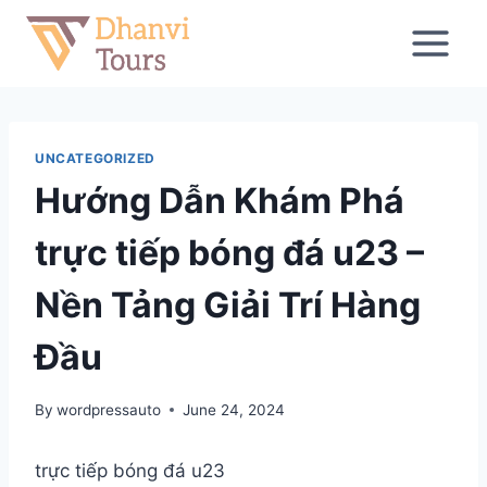
Skip
to
content
UNCATEGORIZED
Hướng Dẫn Khám Phá
trực tiếp bóng đá u23 –
Nền Tảng Giải Trí Hàng
Đầu
By
wordpressauto
June 24, 2024
trực tiếp bóng đá u23