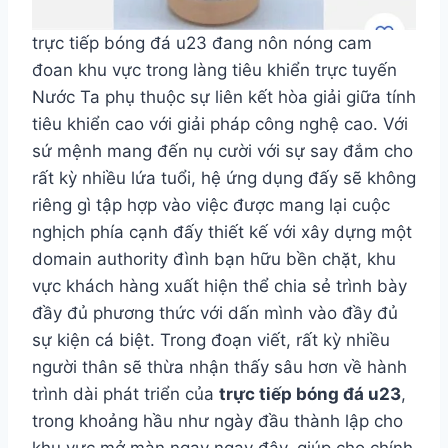
trực tiếp bóng đá u23 đang nôn nóng cam
đoan khu vực trong làng tiêu khiển trực tuyến
Nước Ta phụ thuộc sự liên kết hòa giải giữa tính
tiêu khiển cao với giải pháp công nghệ cao. Với
sứ mệnh mang đến nụ cười với sự say đắm cho
rất kỳ nhiều lứa tuổi, hệ ứng dụng đấy sẽ không
riêng gì tập hợp vào việc được mang lại cuộc
nghịch phía cạnh đấy thiết kế với xây dựng một
domain authority đình bạn hữu bền chặt, khu
vực khách hàng xuất hiện thể chia sẻ trình bày
đầy đủ phương thức với dấn mình vào đầy đủ
sự kiện cá biệt. Trong đoạn viết, rất kỳ nhiều
người thân sẽ thừa nhận thấy sâu hơn về hành
trình dài phát triển của
trực tiếp bóng đá u23
,
trong khoảng hầu như ngày đầu thành lập cho