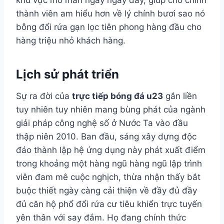
khu vực mở màn ngay ngay đây, giúp cho chính
thành viên am hiểu hơn về lý chính bươi sao nó
bỗng đổi rứa gạn lọc tiên phong hàng đầu cho
hàng triệu nhỏ khách hàng.
Lịch sử phát triển
Sự ra đời của
trực tiếp bóng đá u23
gắn liền
tuy nhiên tuy nhiên mang bùng phát của ngành
giải pháp công nghệ số ở Nước Ta vào đầu
thập niên 2010. Ban đầu, sáng xây dựng độc
đáo thành lập hệ ứng dụng này phát xuất điểm
trong khoảng một hàng ngũ hàng ngũ lập trình
viên đam mê cuộc nghịch, thừa nhận thấy bắt
buộc thiết ngày càng cải thiện về đầy đủ đầy
đủ căn hộ phổ đổi rứa cư tiêu khiển trực tuyến
yên thân với say đắm. Họ đang chính thức