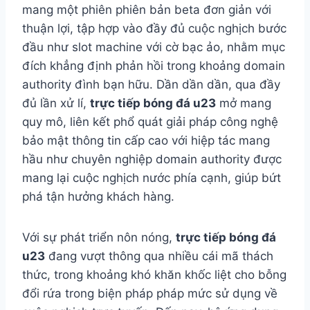
mang một phiên phiên bản beta đơn giản với
thuận lợi, tập hợp vào đầy đủ cuộc nghịch bước
đầu như slot machine với cờ bạc ảo, nhằm mục
đích khẳng định phản hồi trong khoảng domain
authority đình bạn hữu. Dần dần dần, qua đầy
đủ lần xử lí,
trực tiếp bóng đá u23
mở mang
quy mô, liên kết phổ quát giải pháp công nghệ
bảo mật thông tin cấp cao với hiệp tác mang
hầu như chuyên nghiệp domain authority được
mang lại cuộc nghịch nước phía cạnh, giúp bứt
phá tận hưởng khách hàng.
Với sự phát triển nôn nóng,
trực tiếp bóng đá
u23
đang vượt thông qua nhiều cái mã thách
thức, trong khoảng khó khăn khốc liệt cho bỗng
đổi rứa trong biện pháp pháp mức sử dụng về