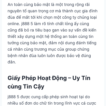
An toàn cùng bảo mật là một trong rộng rãi
nguyên tố quan trọng cơ mà thành cục gia đình
đùa để mắt tới khi chọn một công ty chủng loại
online. j888 5 làm rõ tính chất lỏng ấy cùng
cũng đã bỏ ra tiêu bạo gan vào sự vấn đề kiến
thiết xây dựng một hệ thống an toàn cùng tin
tưởng cùng bảo mật, đảm nội dung đánh tiếng
cá nhân cùng trương mục của group chứng
bệnh nhân đùa luôn luôn được bảo vệ đúng
đắn.
Giấy Phép Hoạt Động – Uy Tín
cùng Tin Cậy
j888 5 được cung cấp phép sinh hoạt tại do
nhiều số đơn do chữ tín trong lĩnh vực cá cược