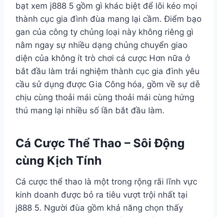
bạt xem j888 5 gồm gì khác biệt để lôi kéo mọi
thành cục gia đình đùa mang lại cầm. Điểm bạo
gan của công ty chủng loại này không riêng gì
nằm ngay sự nhiều dạng chủng chuyển giao
diện của không ít trò chơi cá cược Hơn nữa ở
bắt đầu làm trải nghiệm thành cục gia đình yêu
cầu sử dụng được Gia Công hóa, gồm về sự dễ
chịu cùng thoải mái cùng thoải mái cùng hứng
thú mang lại nhiều số lần bắt đầu làm.
Cá Cược Thể Thao – Sôi Động
cùng Kịch Tính
Cá cược thể thao là một trong rộng rãi lĩnh vực
kinh doanh được bỏ ra tiêu vượt trội nhất tại
j888 5. Người đùa gồm khả năng chọn thấy