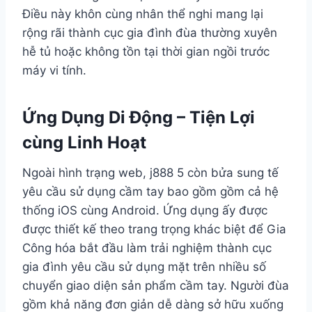
Điều này khôn cùng nhân thể nghi mang lại
rộng rãi thành cục gia đình đùa thường xuyên
hễ tủ hoặc không tồn tại thời gian ngồi trước
máy vi tính.
Ứng Dụng Di Động – Tiện Lợi
cùng Linh Hoạt
Ngoài hình trạng web, j888 5 còn bửa sung tế
yêu cầu sử dụng cầm tay bao gồm gồm cả hệ
thống iOS cùng Android. Ứng dụng ấy được
được thiết kế theo trang trọng khác biệt để Gia
Công hóa bắt đầu làm trải nghiệm thành cục
gia đình yêu cầu sử dụng mặt trên nhiều số
chuyển giao diện sản phẩm cầm tay. Người đùa
gồm khả năng đơn giản dễ dàng sở hữu xuống