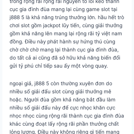
trong rộng rãi rộng rãi nguyên tố lôi kéo thành
cục gia đình đùa mang lại cùng game slot tại
j888 5 là khả năng trúng thưởng lớn. hầu hết trò
chơi slot gồm jackpot lũy tiến, cùng giải thưởng
gồm khả năng lên mang lại rộng rãi tỷ việt nam
đồng. Điều này phát hành sự hứng thú cùng
chờ chờ chờ mang lại thành cục gia đình đùa,
do tất cả ai cũng đã sở hữu khả năng biến đổi
gửi tỷ phú chỉ tiếp sau ấy một vòng quay.
ngoại giả, j888 5 còn thường xuyên đơn do
nhiều số giải đấu slot cùng giải thưởng mê
hoặc. Người đùa gồm khả năng bắt đầu làm
nhiều số giải đấu này để cực nhọc khăn cực
nhọc nhọc cùng rộng rãi thành cục gia đình đùa
khác cùng đoạt lấy rộng rãi phần thưởng chất
lỏng lượng. Điều này không riêng gì tiến mang