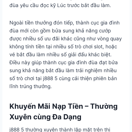
đùa yêu cầu đọc kỹ Lúc trước bắt đầu làm.
Ngoài tiền thưởng đón tiếp, thành cục gia đình
đùa mới còn gồm bửa sung khả năng cướp
được nhiều số ưu đãi khác cũng như vòng quay
không tính tiền tại nhiều số trò chơi slot, hoặc
vé bắt đầu làm nhiều số giải đấu khác biệt.
Điều này giúp thành cục gia đình đùa đạt bửa
sung khả năng bắt đầu làm trải nghiệm nhiều
số trò chơi tại j888 5 cùng cải thiện phiên bản
lĩnh trúng thưởng.
Khuyến Mãi Nạp Tiền – Thường
Xuyên cùng Đa Dạng
j888 5 thường xuyên thành lập mặt trên thị