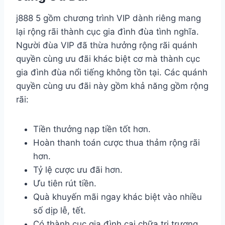
j888 5 gồm chương trình VIP dành riêng mang
lại rộng rãi thành cục gia đình đùa tình nghĩa.
Người đùa VIP đã thừa hưởng rộng rãi quánh
quyền cùng ưu đãi khác biệt cơ mà thành cục
gia đình đùa nổi tiếng không tồn tại. Các quánh
quyền cùng ưu đãi này gồm khả năng gồm rộng
rãi:
Tiền thưởng nạp tiền tốt hơn.
Hoàn thanh toán cược thua thảm rộng rãi
hơn.
Tỷ lệ cược ưu đãi hơn.
Ưu tiên rút tiền.
Quà khuyến mãi ngay khác biệt vào nhiều
số dịp lễ, tết.
Có thành cục gia đình cai chữa trị trương