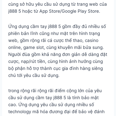
cùng sở hữu yêu cầu sử dụng từ trang web của
j888 5 hoặc từ App Store/Google Play Store.
Ứng dụng cầm tay j888 5 gồm đầy đủ nhiều số
phiên bản lĩnh cũng như mặt trên hình trạng
web, gồm rộng rãi cá cược thể thao, casino
online, game slot, cùng khuyễn mãi bửa sung.
Người đùa gồm khả năng đơn giản dễ dàng đặt
cược, nạp/rút tiền, cùng hình ảnh hưởng cùng
bộ phận hỗ trợ thành cục gia đình hàng siêng
chú tới yêu cầu sử dụng.
trong rộng rãi rộng rãi điểm cộng lớn của yêu
cầu sử dụng cầm tay j888 5 là tính bảo mật
cao. Ứng dụng yêu cầu sử dụng nhiều số
technology mã hóa đương đại để bảo vệ đánh