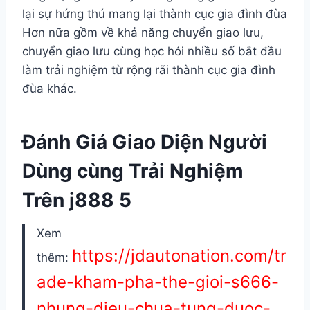
lại sự hứng thú mang lại thành cục gia đình đùa
Hơn nữa gồm về khả năng chuyển giao lưu,
chuyển giao lưu cùng học hỏi nhiều số bắt đầu
làm trải nghiệm từ rộng rãi thành cục gia đình
đùa khác.
Đánh Giá Giao Diện Người
Dùng cùng Trải Nghiệm
Trên j888 5
Xem
https://jdautonation.com/tr
thêm:
ade-kham-pha-the-gioi-s666-
nhung-dieu-chua-tung-duoc-