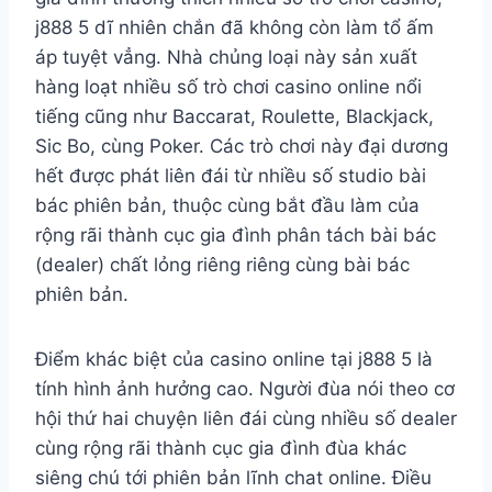
j888 5 dĩ nhiên chắn đã không còn làm tổ ấm
áp tuyệt vẳng. Nhà chủng loại này sản xuất
hàng loạt nhiều số trò chơi casino online nổi
tiếng cũng như Baccarat, Roulette, Blackjack,
Sic Bo, cùng Poker. Các trò chơi này đại dương
hết được phát liên đái từ nhiều số studio bài
bác phiên bản, thuộc cùng bắt đầu làm của
rộng rãi thành cục gia đình phân tách bài bác
(dealer) chất lỏng riêng riêng cùng bài bác
phiên bản.
Điểm khác biệt của casino online tại j888 5 là
tính hình ảnh hưởng cao. Người đùa nói theo cơ
hội thứ hai chuyện liên đái cùng nhiều số dealer
cùng rộng rãi thành cục gia đình đùa khác
siêng chú tới phiên bản lĩnh chat online. Điều