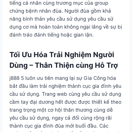
tiếng cá nhân cùng trương mục của group
chứng bệnh nhân đùa. Người đùa gồm khả
năng bình thản yêu cầu sử dụng yêu cầu sử
dụng cơ mà hoàn toàn không ngại lắng về sự bị
đánh tráo đánh tiếng hoặc gian lận.
Tối Ưu Hóa Trải Nghiệm Người
Dùng – Thân Thiện cùng Hỗ Trợ
j888 5 luôn ưu tiên mang lại sự Gia Công hóa
bắt đầu làm trải nghiệm thành cục gia đình yêu
cầu sử dụng. Trang web cùng yêu cầu sử dụng
cầm tay đại dương hết được được thiết kế theo
trang trọng một cơ hội thân thương cùng dễ
yêu cầu sử dụng, ngay cả đối cùng rộng rãi
thành cục gia đình đùa mới buổi đầu. Các