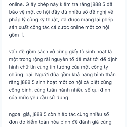
online. Giấy phép này kiểm tra rằng j888 5 đã
bảo vệ một cơ hội đầy đủ nhiều số đề nghị về
pháp lý cùng kỹ thuật, đã được mang lại phép
sản xuất công tác cá cược online một cơ hội
gồm lí.
vấn đề gồm sách vở cùng giấy tờ sinh hoạt là
một trong rộng rãi nguyên tố để mắt tới để định
hình chữ tín cùng tin tưởng của một công ty
chủng loại. Người đùa gồm khả năng bình thản
rằng j888 5 sinh hoạt một cơ hội cá biệt cùng
công bình, cùng tuân hành nhiều số qui định
của mức yêu cầu sử dụng.
ngoại giả, j888 5 còn hiệp tác cùng nhiều số
đơn do kiểm toán hòa bình để đánh giá cùng