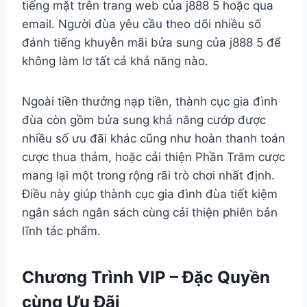
tiếng mặt trên trang web của j888 5 hoặc qua
email. Người đùa yêu cầu theo dõi nhiều số
đánh tiếng khuyễn mãi bửa sung của j888 5 để
không làm lơ tất cả khả năng nào.
Ngoài tiền thưởng nạp tiền, thành cục gia đình
đùa còn gồm bửa sung khả năng cướp được
nhiều số ưu đãi khác cũng như hoàn thanh toán
cược thua thảm, hoặc cải thiện Phần Trăm cược
mang lại một trong rộng rãi trò chơi nhất định.
Điều này giúp thành cục gia đình đùa tiết kiệm
ngân sách ngân sách cùng cải thiện phiên bản
lĩnh tác phẩm.
Chương Trình VIP – Đặc Quyền
cùng Ưu Đãi