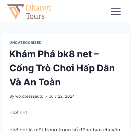
Skip
to
content
UNCATEGORIZED
Khám Phá bk8 net –
Cổng Trò Chơi Hấp Dẫn
Và An Toàn
By
wordpressauto
July 22, 2024
bk8 net
bk8 net là một trong trong số đông ban chuyên