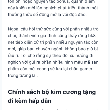
tổn phí hoặc nguyên tắc bonus, quánh điểm
này khiến mỗi lần nghịch phát triển thành một
thưởng thức số đông mớ lạ với độc đáo.
Ngoài câu hỏi thử sức cùng với phần nhiều trò
chơi, thành viên gia đình cũng thấy rằng bk8
net tiếp diễn xử trí phần nhiều nguyên tắc còn
mới, giúp ban chuyên ngành không bao giờ bị
rầu rĩ. Tôi cho rằng sự theo dõi xu hướng đi
nghịch với gửi ra phần nhiều hình mẫu mã sản
phẩm còn mới coong sẽ lưu lại chân gamer
trong tương lai.
Chính sách bộ kim cương tặng
đi kèm hấp dẫn