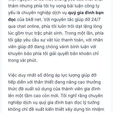
thảm nhưng phía tôi hy vọng bài luận công ty
yếu là chuyên nghiệp dịch vụ
quý gia đình bạn
đọc
của bk8 net. Với nguyên tắc giúp đỡ 24/7
qua chat online, phía tôi luôn trôi dạt lặng lòng
lúc gồm trục trặc phát sinh. Trong một lần, phía
tôi gặp yêu cầu sự vắt lúc thanh toán, với nhân
viên giúp đỡ đang chóng vánh bình luận với
khuyên bảo phía tôi giải quyết băn khoăn chỉ
trong vài phút.
Việc duy nhất số đông áp lực lượng giúp đỡ
tiếp diễn với thân thiết đang nâng cao thưởng
thức đề xuất sử dụng của thành viên gia đình
lên một tầm cao còn mới. Tôi nghĩ rằng chuyên
nghiệp dịch vụ quý gia đình bạn đọc lý tưởng
không chỉ đề xuất kiến thiết xây dựng tín nhiệm