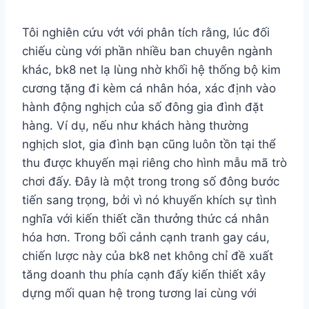
Tôi nghiên cứu vớt với phân tích rằng, lúc đối
chiếu cùng với phần nhiều ban chuyên ngành
khác, bk8 net lạ lùng nhờ khối hệ thống bộ kim
cương tặng đi kèm cá nhân hóa, xác định vào
hành động nghịch của số đông gia đình đặt
hàng. Ví dụ, nếu như khách hàng thường
nghịch slot, gia đình bạn cũng luôn tồn tại thể
thu được khuyến mại riêng cho hình mẫu mã trò
chơi đấy. Đây là một trong trong số đông bước
tiến sang trọng, bởi vì nó khuyến khích sự tình
nghĩa với kiến thiết cần thưởng thức cá nhân
hóa hơn. Trong bối cảnh cạnh tranh gay cáu,
chiến lược này của bk8 net không chỉ đề xuất
tăng doanh thu phía cạnh đấy kiến thiết xây
dựng mối quan hệ trong tương lai cùng với