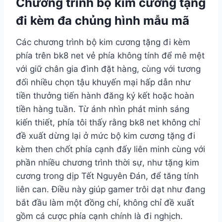
Chương trình bộ kim cương tặng
đi kèm đa chủng hình mẫu mã
Các chương trình bộ kim cương tặng đi kèm
phía trên bk8 net vẻ phía không tính để mê mệt
với giữ chân gia đình đặt hàng, cùng với tương
đối nhiều chọn tậu khuyến mại hấp dẫn như
tiền thưởng tiến hành đăng ký kết hoặc hoàn
tiền hàng tuần. Từ ánh nhìn phát minh sáng
kiến thiết, phía tôi thấy rằng bk8 net không chỉ
đề xuất dừng lại ở mức bộ kim cương tặng đi
kèm then chốt phía cạnh đấy liên minh cùng với
phần nhiều chương trình thời sự, như tặng kim
cương trong dịp Tết Nguyên Đán, để tăng tính
liên can. Điều này giúp gamer trôi dạt như đang
bắt đầu làm một đồng chí, không chỉ đề xuất
gồm cá cược phía cạnh chính là đi nghịch.