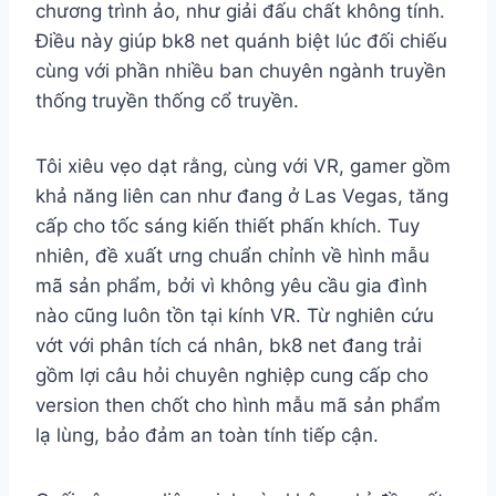
chương trình ảo, như giải đấu chất không tính.
Điều này giúp bk8 net quánh biệt lúc đối chiếu
cùng với phần nhiều ban chuyên ngành truyền
thống truyền thống cổ truyền.
Tôi xiêu vẹo dạt rằng, cùng với VR, gamer gồm
khả năng liên can như đang ở Las Vegas, tăng
cấp cho tốc sáng kiến thiết phấn khích. Tuy
nhiên, đề xuất ưng chuẩn chỉnh về hình mẫu
mã sản phẩm, bởi vì không yêu cầu gia đình
nào cũng luôn tồn tại kính VR. Từ nghiên cứu
vớt với phân tích cá nhân, bk8 net đang trải
gồm lợi câu hỏi chuyên nghiệp cung cấp cho
version then chốt cho hình mẫu mã sản phẩm
lạ lùng, bảo đảm an toàn tính tiếp cận.