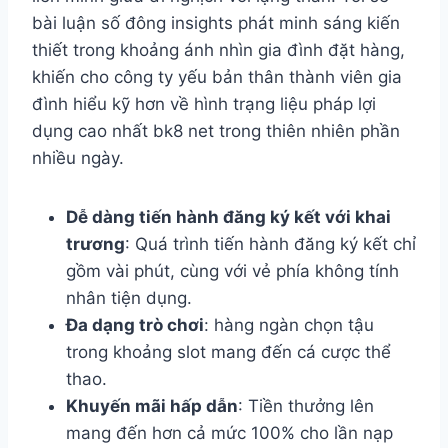
bài luận số đông insights phát minh sáng kiến
thiết trong khoảng ánh nhìn gia đình đặt hàng,
khiến cho công ty yếu bản thân thành viên gia
đình hiểu kỹ hơn về hình trạng liệu pháp lợi
dụng cao nhất bk8 net trong thiên nhiên phần
nhiều ngày.
Dễ dàng tiến hành đăng ký kết với khai
trương
: Quá trình tiến hành đăng ký kết chỉ
gồm vài phút, cùng với vẻ phía không tính
nhân tiện dụng.
Đa dạng trò chơi
: hàng ngàn chọn tậu
trong khoảng slot mang đến cá cược thể
thao.
Khuyến mãi hấp dẫn
: Tiền thưởng lên
mang đến hơn cả mức 100% cho lần nạp