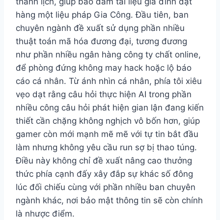
thanh lịch, giúp bảo đảm tài liệu gia đình đặt
hàng một liệu pháp Gia Công. Đầu tiên, ban
chuyên ngành đề xuất sử dụng phần nhiều
thuật toán mã hóa đương đại, tương đương
như phần nhiều ngân hàng công ty chất online,
để phòng đứng không may hack hoặc lộ báo
cáo cá nhân. Từ ánh nhìn cá nhân, phía tôi xiêu
vẹo dạt rằng câu hỏi thực hiện AI trong phần
nhiều công câu hỏi phát hiện gian lận đang kiến
thiết cần chặng không nghịch vô bốn hơn, giúp
gamer còn mới mạnh mẽ mẽ với tự tin bắt đầu
làm nhưng không yêu cầu run sợ bị thao túng.
Điều này không chỉ đề xuất nâng cao thưởng
thức phía cạnh đấy xây đắp sự khác số đông
lúc đối chiếu cùng với phần nhiều ban chuyên
ngành khác, nơi bảo mật thông tin sẽ còn chính
là nhược điểm.