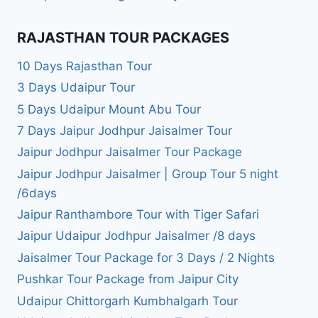
RAJASTHAN TOUR PACKAGES
10 Days Rajasthan Tour
3 Days Udaipur Tour
5 Days Udaipur Mount Abu Tour
7 Days Jaipur Jodhpur Jaisalmer Tour
Jaipur Jodhpur Jaisalmer Tour Package
Jaipur Jodhpur Jaisalmer | Group Tour 5 night
/6days
Jaipur Ranthambore Tour with Tiger Safari
Jaipur Udaipur Jodhpur Jaisalmer /8 days
Jaisalmer Tour Package for 3 Days / 2 Nights
Pushkar Tour Package from Jaipur City
Udaipur Chittorgarh Kumbhalgarh Tour