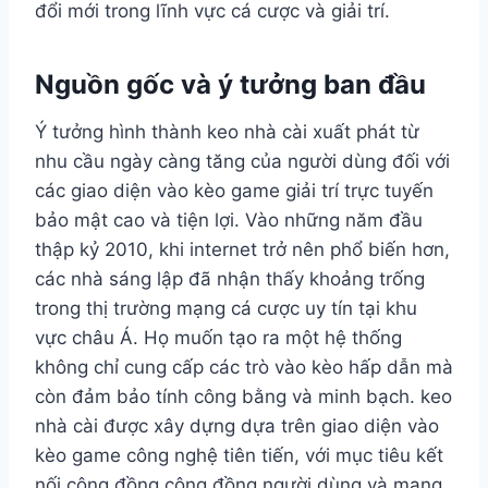
đổi mới trong lĩnh vực cá cược và giải trí.
Nguồn gốc và ý tưởng ban đầu
Ý tưởng hình thành keo nhà cài xuất phát từ
nhu cầu ngày càng tăng của người dùng đối với
các giao diện vào kèo game giải trí trực tuyến
bảo mật cao và tiện lợi. Vào những năm đầu
thập kỷ 2010, khi internet trở nên phổ biến hơn,
các nhà sáng lập đã nhận thấy khoảng trống
trong thị trường mạng cá cược uy tín tại khu
vực châu Á. Họ muốn tạo ra một hệ thống
không chỉ cung cấp các trò vào kèo hấp dẫn mà
còn đảm bảo tính công bằng và minh bạch. keo
nhà cài được xây dựng dựa trên giao diện vào
kèo game công nghệ tiên tiến, với mục tiêu kết
nối cộng đồng cộng đồng người dùng và mang