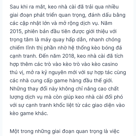
Sau khi ra mắt, keo nhà cài đã trải qua nhiều
giai đoạn phát triển quan trọng, đánh dấu bằng
các cập nhật lớn và mở rộng dịch vụ. Năm
2015, phiên bản đầu tiên được giới thiệu với
trọng tâm là máy quay hấp dẫn, nhanh chóng
chiếm lĩnh thị phần nhờ hệ thống kèo bóng đá
cạnh tranh. Đến năm 2018, keo nhà cài đã tích
hợp thêm các trò vào kèo trò vào kèo casino
thú vị, mở ra kỷ nguyên mới với sự hợp tác cùng
các nhà cung cấp game hàng đầu thế giới.
Những thay đổi này không chỉ nâng cao chất
lượng dịch vụ mà còn giúp keo nhà cài đối phó
với sự cạnh tranh khốc liệt từ các giao diện vào
kèo game khác.
Một trong những giai đoạn quan trọng là việc