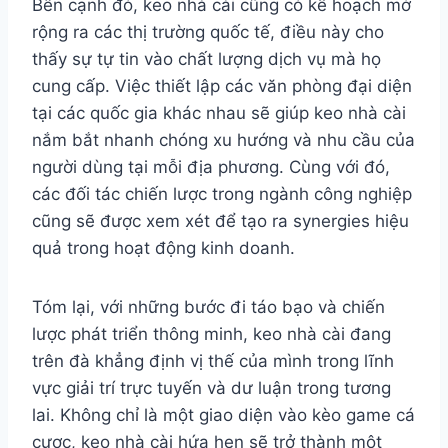
Bên cạnh đó, keo nhà cài cũng có kế hoạch mở
rộng ra các thị trường quốc tế, điều này cho
thấy sự tự tin vào chất lượng dịch vụ mà họ
cung cấp. Việc thiết lập các văn phòng đại diện
tại các quốc gia khác nhau sẽ giúp keo nhà cài
nắm bắt nhanh chóng xu hướng và nhu cầu của
người dùng tại mỗi địa phương. Cùng với đó,
các đối tác chiến lược trong ngành công nghiệp
cũng sẽ được xem xét để tạo ra synergies hiệu
quả trong hoạt động kinh doanh.
Tóm lại, với những bước đi táo bạo và chiến
lược phát triển thông minh, keo nhà cài đang
trên đà khẳng định vị thế của mình trong lĩnh
vực giải trí trực tuyến và dư luận trong tương
lai. Không chỉ là một giao diện vào kèo game cá
cược, keo nhà cài hứa hẹn sẽ trở thành một