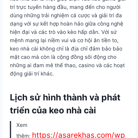
trí trực tuyến hàng đầu, mang đến cho người
dùng những trải nghiệm cá cược và giải trí đa
dạng với sự kết hợp hoàn hảo giữa công nghệ
hiện đại và các trò vào kèo hấp dẫn. Với sứ
mệnh mang lại niềm vui và cơ hội ăn tiền to,
keo nhà cài không chỉ là địa chỉ đảm bảo bảo
mật cao mà còn là cộng đồng sôi động cho
những ai đam mê thể thao, casino và các hoạt
động giải trí khác.
Lịch sử hình thành và phát
triển của keo nhà cài
Xem
https://asarekhas.com/wp
thêm: