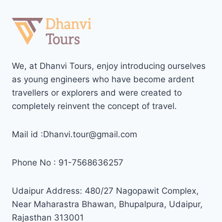
We, at Dhanvi Tours, enjoy introducing ourselves
as young engineers who have become ardent
travellers or explorers and were created to
completely reinvent the concept of travel.
Mail id :Dhanvi.tour@gmail.com
Phone No : 91-7568636257
Udaipur Address: 480/27 Nagopawit Complex,
Near Maharastra Bhawan, Bhupalpura, Udaipur,
Rajasthan 313001