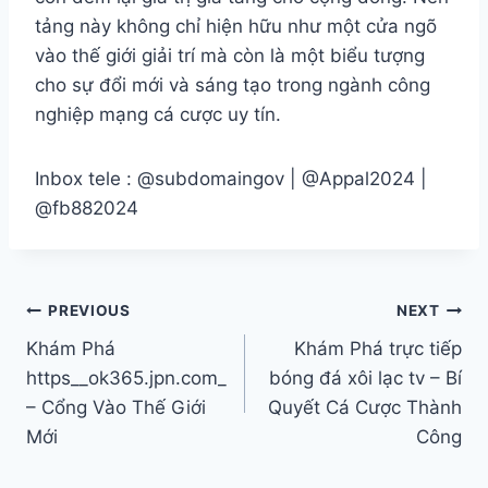
tảng này không chỉ hiện hữu như một cửa ngõ
vào thế giới giải trí mà còn là một biểu tượng
cho sự đổi mới và sáng tạo trong ngành công
nghiệp mạng cá cược uy tín.
Inbox tele : @subdomaingov | @Appal2024 |
@fb882024
Post
PREVIOUS
NEXT
Khám Phá
Khám Phá trực tiếp
navigation
https__ok365.jpn.com_
bóng đá xôi lạc tv – Bí
– Cổng Vào Thế Giới
Quyết Cá Cược Thành
Mới
Công