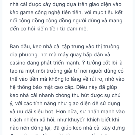
nhà cài được xây dựng dựa trên giao diện vào
kèo game công nghệ tiên tiến, với mục tiêu kết
nối cộng đồng cộng đồng người dùng và mang
đến cơ hội kiếm tiền từ đam mê.
Ban đầu, keo nhà cài tập trung vào thị trường
địa phương, nơi mà máy quay hấp dẫn và
casino đang phát triển mạnh. Ý tưởng cốt lõi là
tạo ra một môi trường giải trí nơi người dùng có
thể vào tiền mà không lo lắng về rủi ro, nhờ vào
hệ thống bảo mật cao cấp. Điều này đã giúp
keo nhà cài nhanh chóng thu hút được sự chú
ý, với các tính năng như giao diện dễ sử dụng
và ưu đãi siêu hot. Hơn nữa, sự nhấn mạnh vào
trách nhiệm xã hội, như khuyến khích biết khi
nào nên dừng lại, đã giúp keo nhà cài xây dựng