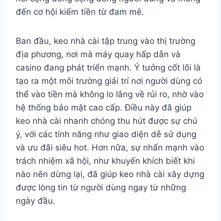
đến cơ hội kiếm tiền từ đam mê.
Ban đầu, keo nhà cài tập trung vào thị trường
địa phương, nơi mà máy quay hấp dẫn và
casino đang phát triển mạnh. Ý tưởng cốt lõi là
tạo ra một môi trường giải trí nơi người dùng có
thể vào tiền mà không lo lắng về rủi ro, nhờ vào
hệ thống bảo mật cao cấp. Điều này đã giúp
keo nhà cài nhanh chóng thu hút được sự chú
ý, với các tính năng như giao diện dễ sử dụng
và ưu đãi siêu hot. Hơn nữa, sự nhấn mạnh vào
trách nhiệm xã hội, như khuyến khích biết khi
nào nên dừng lại, đã giúp keo nhà cài xây dựng
được lòng tin từ người dùng ngay từ những
ngày đầu.