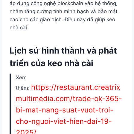
áp dụng công nghệ blockchain vào hệ thống,
nhằm tăng cường tính minh bạch và bảo mật
cao cho các giao dịch. Điều này đã giúp keo
nhà cài
Lịch sử hình thành và phát
triển của keo nhà cài
Xem
https://restaurant.creatrix
thêm:
multimedia.com/trade-ok-365-
bi-mat-nang-suat-vuot-troi-
cho-nguoi-viet-hien-dai-19-
2025/