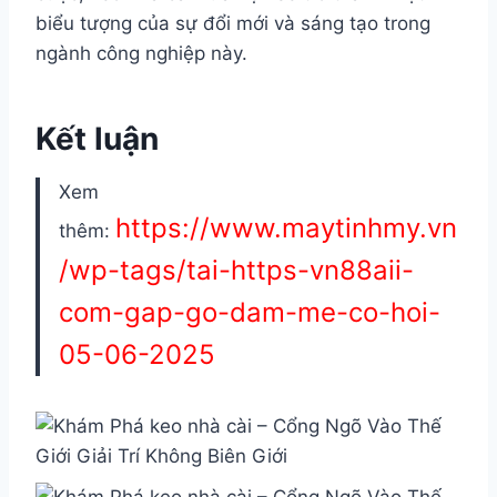
biểu tượng của sự đổi mới và sáng tạo trong
ngành công nghiệp này.
Kết luận
Xem
https://www.maytinhmy.vn
thêm:
/wp-tags/tai-https-vn88aii-
com-gap-go-dam-me-co-hoi-
05-06-2025