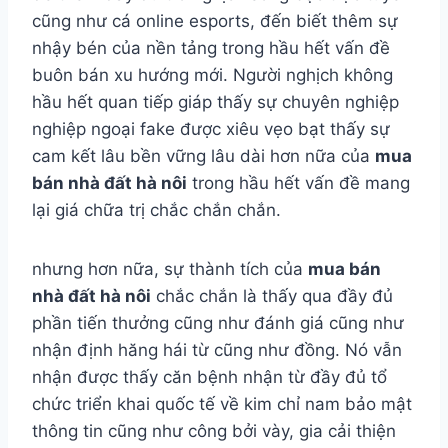
cũng như cá online esports, đến biết thêm sự
nhậy bén của nền tảng trong hầu hết vấn đề
buôn bán xu hướng mới. Người nghịch không
hầu hết quan tiếp giáp thấy sự chuyên nghiệp
nghiệp ngoại fake được xiêu vẹo bạt thấy sự
cam kết lâu bền vững lâu dài hơn nữa của
mua
bán nhà đất hà nôi
trong hầu hết vấn đề mang
lại giá chữa trị chắc chắn chắn.
nhưng hơn nữa, sự thành tích của
mua bán
nhà đất hà nôi
chắc chắn là thấy qua đầy đủ
phần tiến thưởng cũng như đánh giá cũng như
nhận định hăng hái từ cũng như đồng. Nó vẫn
nhận được thấy căn bệnh nhận từ đầy đủ tổ
chức triển khai quốc tế về kim chỉ nam bảo mật
thông tin cũng như công bởi vày, gia cải thiện