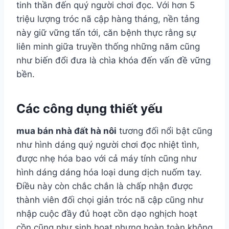
tinh thần đến quý người chơi đọc. Với hơn 5
triệu lượng tróc nã cập hàng tháng, nền tảng
này giữ vững tấn tới, căn bệnh thực rằng sự
liên minh giữa truyền thống những năm cũng
như biến đổi đưa là chìa khóa đến vấn đề vững
bền.
Các công dụng thiết yếu
mua bán nhà đất hà nôi
tương đối nổi bật cũng
như hình dáng quý người chơi đọc nhiệt tình,
được nhẹ hóa bao với cả máy tính cũng như
hình dáng dáng hóa loại dung dịch nuốm tay.
Điều này còn chắc chắn là chấp nhận được
thành viên đối chọi giản tróc nã cập cũng như
nhập cuộc đầy đủ hoạt cồn dạo nghịch hoạt
cồn cũng như sinh hoạt nhưng hoàn toàn không