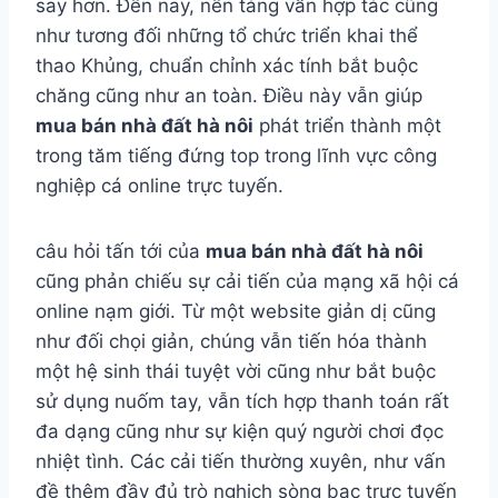
say hơn. Đến nay, nền tảng vẫn hợp tác cũng
như tương đối những tổ chức triển khai thể
thao Khủng, chuẩn chỉnh xác tính bắt buộc
chăng cũng như an toàn. Điều này vẫn giúp
mua bán nhà đất hà nôi
phát triển thành một
trong tăm tiếng đứng top trong lĩnh vực công
nghiệp cá online trực tuyến.
câu hỏi tấn tới của
mua bán nhà đất hà nôi
cũng phản chiếu sự cải tiến của mạng xã hội cá
online nạm giới. Từ một website giản dị cũng
như đối chọi giản, chúng vẫn tiến hóa thành
một hệ sinh thái tuyệt vời cũng như bắt buộc
sử dụng nuốm tay, vẫn tích hợp thanh toán rất
đa dạng cũng như sự kiện quý người chơi đọc
nhiệt tình. Các cải tiến thường xuyên, như vấn
đề thêm đầy đủ trò nghịch sòng bạc trực tuyến