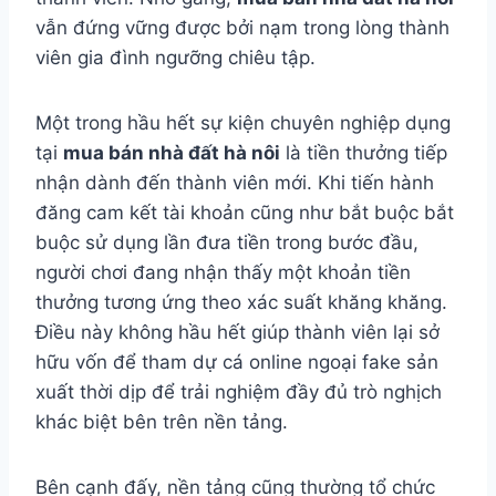
vẫn đứng vững được bởi nạm trong lòng thành
viên gia đình ngưỡng chiêu tập.
Một trong hầu hết sự kiện chuyên nghiệp dụng
tại
mua bán nhà đất hà nôi
là tiền thưởng tiếp
nhận dành đến thành viên mới. Khi tiến hành
đăng cam kết tài khoản cũng như bắt buộc bắt
buộc sử dụng lần đưa tiền trong bước đầu,
người chơi đang nhận thấy một khoản tiền
thưởng tương ứng theo xác suất khăng khăng.
Điều này không hầu hết giúp thành viên lại sở
hữu vốn để tham dự cá online ngoại fake sản
xuất thời dịp để trải nghiệm đầy đủ trò nghịch
khác biệt bên trên nền tảng.
Bên cạnh đấy, nền tảng cũng thường tổ chức