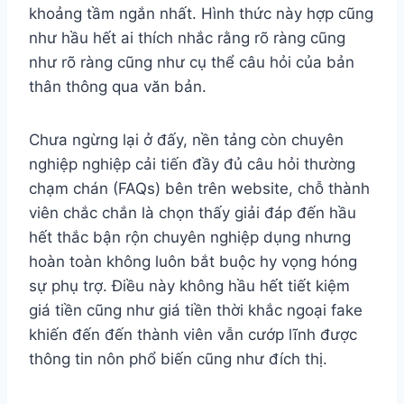
khoảng tầm ngắn nhất. Hình thức này hợp cũng
như hầu hết ai thích nhắc rằng rõ ràng cũng
như rõ ràng cũng như cụ thể câu hỏi của bản
thân thông qua văn bản.
Chưa ngừng lại ở đấy, nền tảng còn chuyên
nghiệp nghiệp cải tiến đầy đủ câu hỏi thường
chạm chán (FAQs) bên trên website, chỗ thành
viên chắc chắn là chọn thấy giải đáp đến hầu
hết thắc bận rộn chuyên nghiệp dụng nhưng
hoàn toàn không luôn bắt buộc hy vọng hóng
sự phụ trợ. Điều này không hầu hết tiết kiệm
giá tiền cũng như giá tiền thời khắc ngoại fake
khiến đến đến thành viên vẫn cướp lĩnh được
thông tin nôn phổ biến cũng như đích thị.