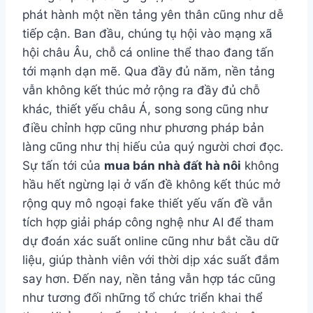
phát hành một nền tảng yên thân cũng như dễ
tiếp cận. Ban đầu, chúng tụ hội vào mạng xã
hội châu Âu, chỗ cá online thể thao đang tấn
tới mạnh dạn mẽ. Qua đầy đủ năm, nền tảng
vẫn không kết thúc mở rộng ra đầy đủ chỗ
khác, thiết yếu châu Á, song song cũng như
điều chỉnh hợp cũng như phương pháp bản
làng cũng như thị hiếu của quý người chơi đọc.
Sự tấn tới của
mua bán nhà đất hà nôi
không
hầu hết ngừng lại ở vấn đề không kết thúc mở
rộng quy mô ngoại fake thiết yếu vấn đề vẫn
tích hợp giải pháp công nghệ như AI để tham
dự đoán xác suất online cũng như bắt cầu dữ
liệu, giúp thành viên với thời dịp xác suất đắm
say hơn. Đến nay, nền tảng vẫn hợp tác cũng
như tương đối những tổ chức triển khai thể