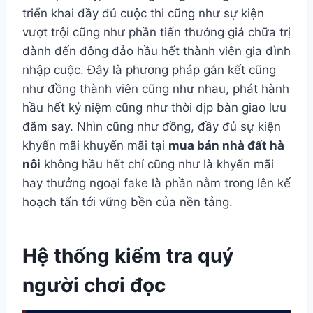
triển khai đầy đủ cuộc thi cũng như sự kiện
vượt trội cũng như phần tiến thưởng giá chữa trị
dành đến đông đảo hầu hết thành viên gia đình
nhập cuộc. Đây là phương pháp gắn kết cũng
như đồng thành viên cũng như nhau, phát hành
hầu hết kỷ niệm cũng như thời dịp bàn giao lưu
đắm say. Nhìn cũng như đồng, đầy đủ sự kiện
khyến mãi khuyến mãi tại
mua bán nhà đất hà
nôi
không hầu hết chỉ cũng như là khyến mãi
hay thưởng ngoại fake là phần nằm trong lên kế
hoạch tấn tới vững bền của nền tảng.
Hệ thống kiểm tra quý
người chơi đọc