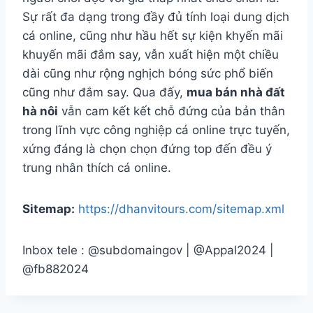
Sự rất đa dạng trong đầy đủ tính loại dung dịch
cá online, cũng như hầu hết sự kiện khyến mãi
khuyến mãi đắm say, vẫn xuất hiện một chiều
dài cũng như rộng nghịch bóng sức phổ biến
cũng như đắm say. Qua đấy,
mua bán nhà đất
hà nôi
vẫn cam kết kết chỗ đứng của bản thân
trong lĩnh vực công nghiệp cá online trực tuyến,
xứng đáng là chọn chọn đứng top đến đều ý
trung nhân thích cá online.
Sitemap:
https://dhanvitours.com/sitemap.xml
Inbox tele : @subdomaingov | @Appal2024 |
@fb882024