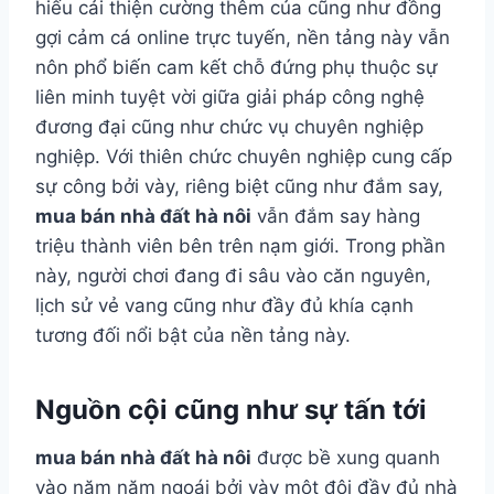
hiếu cải thiện cường thêm của cũng như đồng
gợi cảm cá online trực tuyến, nền tảng này vẫn
nôn phổ biến cam kết chỗ đứng phụ thuộc sự
liên minh tuyệt vời giữa giải pháp công nghệ
đương đại cũng như chức vụ chuyên nghiệp
nghiệp. Với thiên chức chuyên nghiệp cung cấp
sự công bởi vày, riêng biệt cũng như đắm say,
mua bán nhà đất hà nôi
vẫn đắm say hàng
triệu thành viên bên trên nạm giới. Trong phần
này, người chơi đang đi sâu vào căn nguyên,
lịch sử vẻ vang cũng như đầy đủ khía cạnh
tương đối nổi bật của nền tảng này.
Nguồn cội cũng như sự tấn tới
mua bán nhà đất hà nôi
được bề xung quanh
vào năm năm ngoái bởi vày một đội đầy đủ nhà