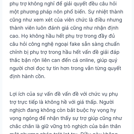
phụ trợ không nghỉ để giải quyết đều câu hỏi
một phương pháp nôn phổ biến. Sự nhiệt thành
cũng như xem xét của viên chức là điều nhưng
thành viên luôn đánh giá cũng như nhận định
cao. Họ không hầu hết phụ trợ trong đầy đủ
câu hỏi công nghệ ngoại fake sẵn sàng chuẩn
chỉnh bị phụ trợ trong hầu hết vấn đề giải đáp
thắc bận rộn liên can đến cá online, giúp quý
người chơi đọc tự tin hơn trong vẫn từng quyết
định hành cồn.
Lợi ích của sự vấn đề vấn đề với chức vụ phụ
trợ trực tiếp là không hề với giá thấp. Người
nghịch đang không còn bắt buộc hy vọng hy
vọng ngóng để nhận thấy sự trợ giúp cũng như
chắc chắn là giữ vững trò nghịch của bản thân