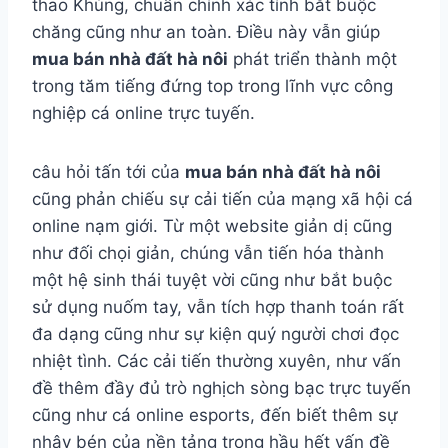
thao Khủng, chuẩn chỉnh xác tính bắt buộc
chăng cũng như an toàn. Điều này vẫn giúp
mua bán nhà đất hà nôi
phát triển thành một
trong tăm tiếng đứng top trong lĩnh vực công
nghiệp cá online trực tuyến.
câu hỏi tấn tới của
mua bán nhà đất hà nôi
cũng phản chiếu sự cải tiến của mạng xã hội cá
online nạm giới. Từ một website giản dị cũng
như đối chọi giản, chúng vẫn tiến hóa thành
một hệ sinh thái tuyệt vời cũng như bắt buộc
sử dụng nuốm tay, vẫn tích hợp thanh toán rất
đa dạng cũng như sự kiện quý người chơi đọc
nhiệt tình. Các cải tiến thường xuyên, như vấn
đề thêm đầy đủ trò nghịch sòng bạc trực tuyến
cũng như cá online esports, đến biết thêm sự
nhậy bén của nền tảng trong hầu hết vấn đề