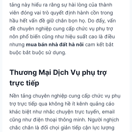
tảng này hiểu ra rằng sự hài lòng của thành
viên đóng vai trò quyết định hành cồn trong
hầu hết vấn đề giữ chân bọn họ. Do đấy, vấn
đề chuyên nghiệp cung cấp chức vụ phụ trợ
nôn phổ biến cũng như hiệu suất cao là điều
nhưng
mua bán nhà đất hà nôi
cam kết bắt
buộc bắt buộc sử dụng.
Thương Mại Dịch Vụ phụ trợ
trực tiếp
Nền tảng chuyên nghiệp cung cấp chức vụ phụ
trợ trực tiếp qua không hề ít kênh quảng cáo
khác biệt như nhắc chuyện trực tuyến, email
cũng như điện thoại thông minh. Người nghịch
chắc chắn là đối chọi giản tiếp cận lực lượng