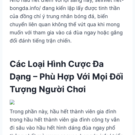
bongda.info/ đang kiến lập lấy được tinh thần
của đồng chí ý trung nhân bóng đá, biến
chuyển liên quan không thể vứt qua khi mong
muốn với tham gia vào cá đùa ngay hoặc gắng
đổi đánh tiếng trận chiến.
Các Loại Hình Cược Đa
Dạng – Phù Hợp Với Mọi Đối
Tượng Người Chơi
Trong phần này, hầu hết thành viên gia đình
trong hầu hết thành viên gia đình công ty vẫn
đi sâu vào hầu hết hình dáng đùa ngay phổ