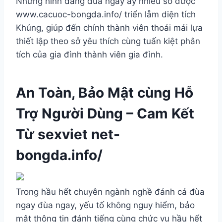
Những hình dáng đùa ngay ấy nhiều số được
www.cacuoc-bongda.info/ triển lẵm diện tích
Khủng, giúp đến chính thành viên thoải mái lựa
thiết lập theo sở yêu thích cùng tuấn kiệt phân
tích của gia đình thành viên gia đình.
An Toàn, Bảo Mật cùng Hỗ
Trợ Người Dùng – Cam Kết
Từ sexviet net-
bongda.info/
Trong hầu hết chuyên ngành nghề đánh cá đùa
ngay đùa ngay, yếu tố không nguy hiểm, bảo
mật thông tin đánh tiếng cùng chức vụ hầu hết