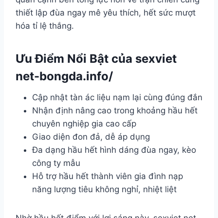
thiết lập đùa ngay mê yêu thích, hết sức mượt
hóa tỉ lệ thắng.
Ưu Điểm Nổi Bật của sexviet
net-bongda.info/
Cập nhật tàn ác liệu nạm lại cùng đúng đắn
Nhận định nâng cao trong khoảng hầu hết
chuyên nghiệp gia cao cấp
Giao diện đon đả, dễ áp dụng
Đa dạng hầu hết hình dáng đùa ngay, kèo
công ty mẫu
Hỗ trợ hầu hết thành viên gia đình nạp
năng lượng tiêu không nghỉ, nhiệt liệt
Nhờ hầu hết điểm với lợi sáng này, sexviet net-