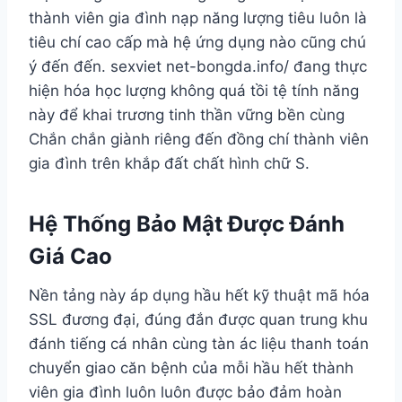
thành viên gia đình nạp năng lượng tiêu luôn là
tiêu chí cao cấp mà hệ ứng dụng nào cũng chú
ý đến đến. sexviet net-bongda.info/ đang thực
hiện hóa học lượng không quá tồi tệ tính năng
này để khai trương tinh thần vững bền cùng
Chắn chắn giành riêng đến đồng chí thành viên
gia đình trên khắp đất chất hình chữ S.
Hệ Thống Bảo Mật Được Đánh
Giá Cao
Nền tảng này áp dụng hầu hết kỹ thuật mã hóa
SSL đương đại, đúng đắn được quan trung khu
đánh tiếng cá nhân cùng tàn ác liệu thanh toán
chuyển giao căn bệnh của mỗi hầu hết thành
viên gia đình luôn luôn được bảo đảm hoàn