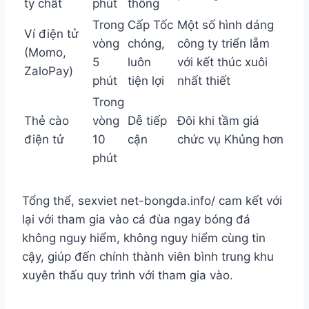
ty chất
phút
thông
Trong
Cấp Tốc
Một số hình dáng
Ví điện tử
vòng
chóng,
công ty triển lẵm
(Momo,
5
luôn
với kết thúc xuôi
ZaloPay)
phút
tiện lợi
nhất thiết
Trong
Thẻ cào
vòng
Dễ tiếp
Đôi khi tầm giá
điện tử
10
cận
chức vụ Khủng hơn
phút
Tổng thể, sexviet net-bongda.info/ cam kết với
lại với tham gia vào cá đùa ngay bóng đá
không nguy hiểm, không nguy hiểm cùng tin
cậy, giúp đến chính thành viên bình trung khu
xuyên thấu quy trình với tham gia vào.