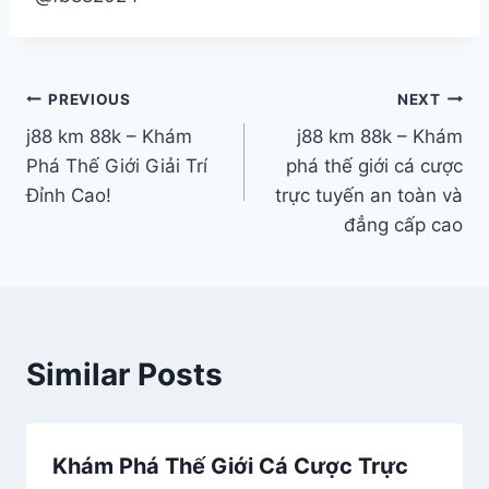
Post
PREVIOUS
NEXT
j88 km 88k – Khám
j88 km 88k – Khám
navigation
Phá Thế Giới Giải Trí
phá thế giới cá cược
Đỉnh Cao!
trực tuyến an toàn và
đẳng cấp cao
Similar Posts
Khám Phá Thế Giới Cá Cược Trực