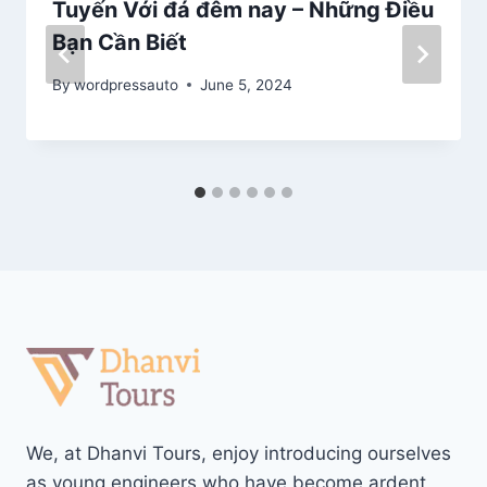
Tuyến Với đá đêm nay – Những Điều
Bạn Cần Biết
By
wordpressauto
June 5, 2024
We, at Dhanvi Tours, enjoy introducing ourselves
as young engineers who have become ardent