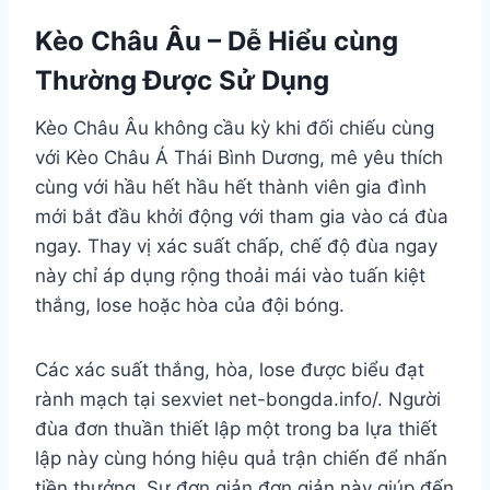
Kèo Châu Âu – Dễ Hiểu cùng
Thường Được Sử Dụng
Kèo Châu Âu không cầu kỳ khi đối chiếu cùng
với Kèo Châu Á Thái Bình Dương, mê yêu thích
cùng với hầu hết hầu hết thành viên gia đình
mới bắt đầu khởi động với tham gia vào cá đùa
ngay. Thay vị xác suất chấp, chế độ đùa ngay
này chỉ áp dụng rộng thoải mái vào tuấn kiệt
thắng, lose hoặc hòa của đội bóng.
Các xác suất thắng, hòa, lose được biểu đạt
rành mạch tại sexviet net-bongda.info/. Người
đùa đơn thuần thiết lập một trong ba lựa thiết
lập này cùng hóng hiệu quả trận chiến để nhấn
tiền thưởng. Sự đơn giản đơn giản này giúp đến