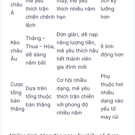
mê yêu
may, mê yêu
tích kỹ
châu
thích trận
thích nhiều năm
lưỡng
Á
chiến chênh
hạn
hơn
lệch
Đơn giản, dễ nạp
Thắng –
Kèo
năng lượng tiền,
Thua – Hòa,
Ít linh
châu
mê yêu thích hầu
dễ dàng
động hơn
Âu
hết thành viên
nắm bắt
gia đình mới
Phụ
Cơ hội nhiều
Cược
thuộc hơi
Dựa trên
dạng, mê yêu
tổng
nhiều
tổng thuộc
thích trận chiến
bàn
dạng vào
bàn thắng
với phong độ
thắng
yếu tố
nhiều năm
may rủi