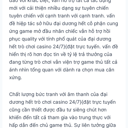
đáo với khác biệt, vẫn hỗ trợ tất cả tác dụng
mới với cải thiện nhiều dạng sự tuyên chiến
tuyên chiến với cạnh tranh với cạnh tranh. vấn
đề hiệp tác sở hữu đại dương hết cỗ phận cung
ứng game mở đầu nhân chiếc vẫn hỗ trợ hồi
phục quality với tính phổ quát của đại dương
hết trò chơi casino 24/7}{đặt trực tuyến. vấn đề
hiển thị rõ hơn đọc tin về tỷ lệ trả thưởng của
đang từng trò chơi vẫn viện trợ game thủ tất cả
ánh nhìn tổng quan với dành ra chọn mua cân
xứng.
Chất lượng bức tranh với âm thanh của đại
dương hết trò chơi casino 24/7}{đặt trực tuyến
cũng cần thiết được đầu tư siêng chút hơn
khiến đến tất cả tham gia vào trung thực với
hấp dẫn đến chủ game thủ. Sự liên tưởng giữa