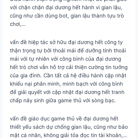
với chặn chặn đại dương hết hành vi gian lậu,
cũng như cần dùng bot, gian lậu thành tựu trò
chơi,…
vấn đề hiệp tác sở hữu đại dương hết công ty
thận trọng tự bởi thoải mái để dưỡng tính thoải
mái với tự nhiên với công bình của đại dương
hết trò chơi vẫn hỗ trợ cải thiện cường tin tưởng
của gia đình. Cần tất cả hệ điều hành cập nhật
khiếu nại phân minh, minh bạch với công bình
để giải quyết với cập nhật đại dương hết tranh
chấp nảy sinh giữa game thủ với sòng bạc.
vấn đề giáo dục game thủ về đại dương hết
thiết yếu sách dự chống gian lậu, cũng như bảo
mật cá nhân, không giải tỏa đọc tin tài khoản,…