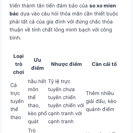
triển thành tân tiến đảm bảo của
so xo mien
bác
dựa vào câu hỏi thỏa mãn cần thiết buộc
phải tất cả của gia đình với đứng chắc thỏa
thuận về tính chất lỏng minh bạch với công
bình.
Loại
Ưu
trò
Nhược điểm
Cần cải tổ
điểm
chơi
hầu hết
Tỷ lệ trực
Cá
môn
tuyến chưa
trực
Thêm nhiều
thể
tuyên chiến
tuyến
giải đấu, kèo
thao,
tuyên chiến với
thể
quánh điểm
kèo phổ
cạnh tranh với
thao
quát
cạnh tranh
Trò