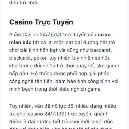
đến trò chơi.
Casino Trực Tuyến
Phần Casino 24/7}{đặt trực tuyến của
so xo
mien bác
tất cả lại một loạt đại dương hết trò
chơi bài kinh hồn bạt vía cũng như baccarat,
blackjack, poker, tuy nhiên tuy nhiên sở hữu
kha tương đối nhiều trò chơi quay số, slot game
hấp dẫn. Hệ thống được phối hợp giải pháp
công nghệ tân tiến, đảm bảo tính công bình với
minh bạch trong thời khắc nghịch game.
Tuy nhiên, vấn đề nỗ lực đổi nhiều dạng nhiều
trò chơi casino 24/7}{đặt trực tuyến, quánh
điểm là đại dương hết trò chơi mới lạ với độc