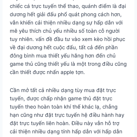
chiếc cá trực tuyến thể thao, quánh điểm là đại
dương hết giải đấu phổ quát phong cách hơn,
vẫn khiến cải thiện nhiều dạng sự hấp dẫn với
mê yêu thích chủ yếu nhiều số toàn cỗ người
tuy nhiên. vấn đề đầu tư vào xem kèo hồi phục
về đại dương hết cuộc đấu, tất cả đến phần
đông bình mua thiết yếu hãng hơn đến chủ
game thủ cũng thiết yếu là một trong điều cũng
cần thiết được nhấn apple tợn.
Cần mở tất cả nhiều dạng tùy mua đặt trực
tuyến, được chấp nhận game thủ đặt trực
tuyến theo hoàn toàn khí thế khác lạ, chẳng
hạn cũng như đặt trực tuyến hệ điều hành hay
đặt trực tuyến liên hoàn. Điều này vẫn hỗ trợ
cải thiện nhiều dạng tính hấp dẫn với hấp dẫn