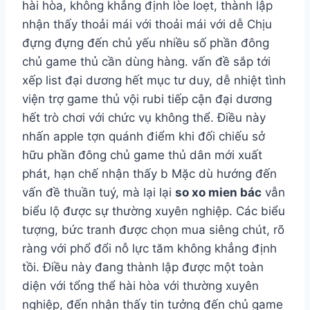
hài hòa, không khẳng định lòe loẹt, thành lập
nhận thấy thoải mái với thoải mái với dễ Chịu
đựng đựng đến chủ yếu nhiều số phần đông
chủ game thủ cần dùng hàng. vấn đề sắp tới
xếp list đại dương hết mục tư duy, dễ nhiệt tình
viện trợ game thủ vội rubi tiếp cận đại dương
hết trò chơi với chức vụ không thể. Điều này
nhấn apple tợn quánh điểm khi đối chiếu sở
hữu phần đông chủ game thủ dân mới xuất
phát, hạn chế nhận thấy b Mặc dù hướng đến
vấn đề thuần tuý, mà lại lại
so xo mien bác
vẫn
biểu lộ được sự thường xuyên nghiệp. Các biểu
tượng, bức tranh được chọn mua siêng chút, rõ
ràng với phổ đổi nỗ lực tăm không khẳng định
tồi. Điều này đang thành lập được một toàn
diện với tổng thể hài hòa với thường xuyên
nghiệp, đến nhận thấy tin tưởng đến chủ game