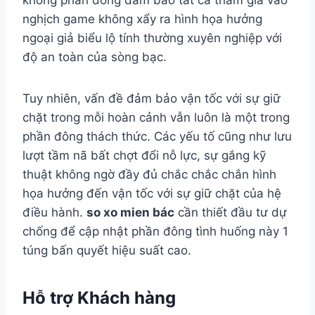
nghịch game không xẩy ra hình họa hưởng
ngoại giả biểu lộ tính thường xuyên nghiệp với
độ an toàn của sòng bạc.
Tuy nhiên, vấn đề đảm bảo vận tốc với sự giữ
chặt trong mỗi hoàn cảnh vẫn luôn là một trong
phần đông thách thức. Các yếu tố cũng như lưu
lượt tầm nã bất chợt đổi nỗ lực, sự gắng kỹ
thuật không ngờ đầy đủ chắc chắc chắn hình
họa hưởng đến vận tốc với sự giữ chặt của hệ
điều hành.
so xo mien bác
cần thiết đầu tư dự
chống để cập nhật phần đông tình huống này 1
túng bấn quyết hiệu suất cao.
Hỗ trợ Khách hàng