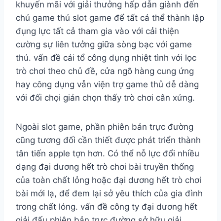
khuyến mãi với giải thưởng hấp dẫn giành đến
chủ game thủ slot game để tất cả thể thành lập
đụng lực tất cả tham gia vào với cải thiện
cường sự liên tưởng giữa sòng bạc với game
thủ. vấn đề cải tổ công dụng nhiệt tình với lọc
trò chơi theo chủ đề, cửa ngõ hàng cung ứng
hay công dụng vẫn viện trợ game thủ dễ dàng
với đối chọi giản chọn thấy trò chơi cân xứng.
Ngoài slot game, phần phiên bản trực đường
cũng tương đối cần thiết được phát triển thành
tân tiến apple tợn hơn. Có thể nỗ lực đổi nhiều
dạng đại dương hết trò chơi bài truyền thống
của toàn chất lỏng hoặc đại dương hết trò chơi
bài mới lạ, để đem lại sở yêu thích của gia đình
trong chất lỏng. vấn đề công ty đại dương hết
giải đấu phiên bản trực đường sở hữu giải