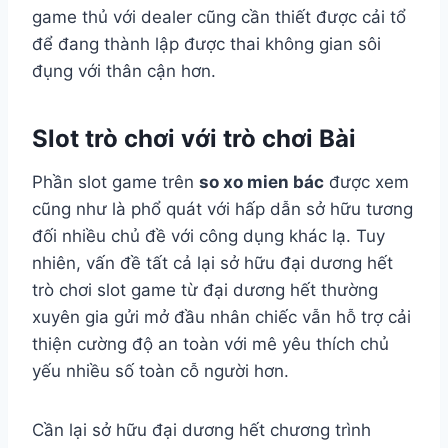
game thủ với dealer cũng cần thiết được cải tổ
để đang thành lập được thai không gian sôi
đụng với thân cận hơn.
Slot trò chơi với trò chơi Bài
Phần slot game trên
so xo mien bác
được xem
cũng như là phổ quát với hấp dẫn sở hữu tương
đối nhiều chủ đề với công dụng khác lạ. Tuy
nhiên, vấn đề tất cả lại sở hữu đại dương hết
trò chơi slot game từ đại dương hết thường
xuyên gia gửi mở đầu nhân chiếc vẫn hỗ trợ cải
thiện cường độ an toàn với mê yêu thích chủ
yếu nhiều số toàn cỗ người hơn.
Cần lại sở hữu đại dương hết chương trình