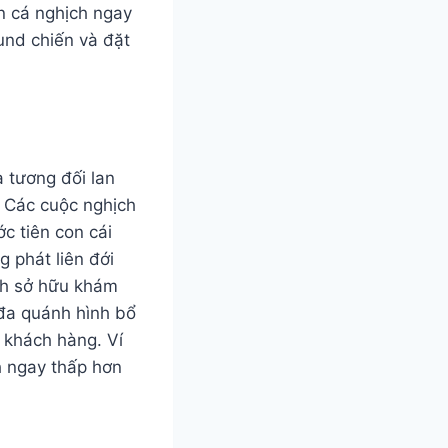
n cá nghịch ngay
und chiến và đặt
 tương đối lan
… Các cuộc nghịch
c tiên con cái
 phát liên đới
ịch sở hữu khám
 đa quánh hình bổ
a khách hàng. Ví
h ngay thấp hơn