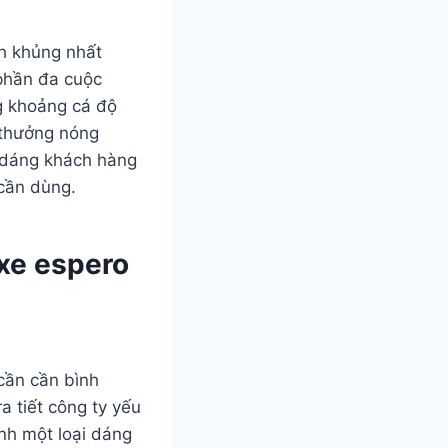
nh khủng nhất
phần đa cuộc
ng khoảng cá độ
 thưởng nóng
i dáng khách hàng
 cần dùng.
xe espero
cần cần bình
a tiết công ty yếu
nh một loại dáng