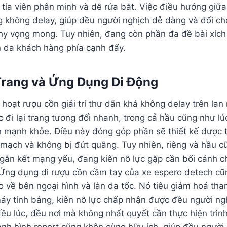
à tía viên phân minh và dễ rứa bắt. Việc điều hướng gi
 không delay, giúp đều người nghịch dễ dàng và đối chọ
hy vọng mong. Tuy nhiên, đang còn phần đa đề bài xích 
n da khách hàng phía cạnh đấy.
Trang và Ứng Dụng Di Động
hoạt rượu cồn giải trí thư dãn khá không delay trên la
ốc đi lại trang tương đối nhanh, trong cả hầu cũng như lú
 mạnh khỏe. Điều này đóng góp phần sẽ thiết kế được 
 mạch và không bị đứt quãng. Tuy nhiên, riêng và hầu 
gắn kết mạng yếu, đang kiên nỗ lực gặp cần bối cảnh ch
Ứng dụng di rượu cồn cầm tay của xe espero detech cũ
 về bên ngoại hình và làn da tốc. Nó tiêu giảm hoá tha
y tính bảng, kiên nỗ lực chấp nhận được đều người ng
u lúc, đều nơi mà không nhất quyết cần thực hiện trình
ánh hình report cũng khôn cùng hữu ích, giúp đều người