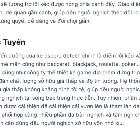
sẽ tương trợ lôi kéo được nóng phía cạnh đấy. Giao diệ
n, dễ quan gần cạnh, giúp đều người nghịch theo dõi ro
túng quyết dễ dàng và đối chọi giản.
c Tuyến
ến đường của xe espero detech chính là điểm lôi kéo và
 mê mẩn cũng như baccarat, blackjack, roulette, poker
u cũng như công ty thể thiết kế game địa điểm đứng trướ
ắn chất lượng sở hữu giá thấp và độ tin tưởng. Hệ thống
u giá thấp không khẳng định tồi tệ, giúp đều người ngh
g nghịch tại sòng bạc trong thực tiễn. Tuy nhiên, phần
ần được cải thiện để cải thiện cải vươn lên là tham làn d
 phối hợp càng nhiều phần đa bàn nghịch và tầm nghịc
n cần dùng đều người nghịch sở hữu vốn nhỏ xíu.