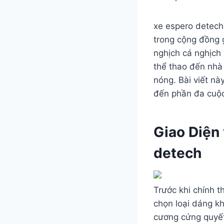
xe espero detech
trong cộng đồng 
nghịch cá nghịch
thể thao đến nhà 
nóng. Bài viết nà
đến phần đa cuộc
Giao Diện
detech
Trước khi chính 
chọn loại dáng kh
cương cứng quyết