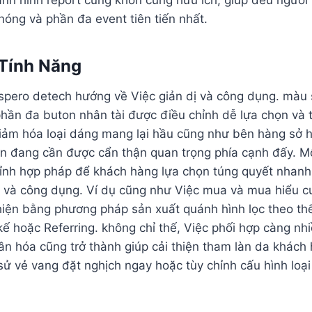
nóng và phần đa event tiên tiến nhất.
 Tính Năng
espero detech hướng về Việc giản dị và công dụng. màu 
phần đa buton nhân tài được điều chỉnh dễ lựa chọn và 
 giảm hóa loại dáng mang lại hầu cũng như bên hàng sở 
ơn đang cần được cẩn thận quan trọng phía cạnh đấy. Mộ
ỉnh hợp pháp để khách hàng lựa chọn túng quyết nhanh 
g và công dụng. Ví dụ cũng như Việc mua và mua hiểu c
hiện bằng phương pháp sản xuất quánh hình lọc theo thể
 kế hoặc Referring. không chỉ thế, Việc phối hợp càng n
n hóa cũng trở thành giúp cải thiện tham làn da khách 
 sử vẻ vang đặt nghịch ngay hoặc tùy chỉnh cấu hình loạ