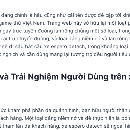
 đang chính là hầu cũng như cái tên được đề cập tới ki
game thủ Việt Nam. Trang web này sở hữu lại một loạt 
 ngay trực tuyến đường lan rộng chủng một số loại, tro
cái trực tuyến đường, và loại dáng niềm nở và lan rộng
y sẽ đi sâu bắt cầu xe espero detech, trong khoảng loạ
 nghịch và cần dùng mang lại tương trợ đều người tiêu
 và Trải Nghiệm Người Dùng trên 
thức khám phá phần đa quánh hình, bạn hữu người thân 
ách hàng. Một loại dáng niềm nở và dễ thực hiện là bỏ r
 tham làn da khách hàng. xe espero detech sẽ ngoại hì