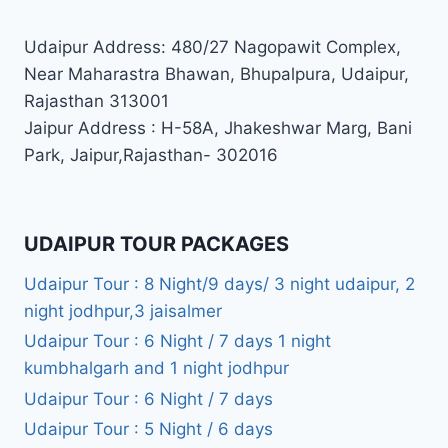
Udaipur Address: 480/27 Nagopawit Complex,
Near Maharastra Bhawan, Bhupalpura, Udaipur,
Rajasthan 313001
Jaipur Address : H-58A, Jhakeshwar Marg, Bani
Park, Jaipur,Rajasthan- 302016
UDAIPUR TOUR PACKAGES
Udaipur Tour : 8 Night/9 days/ 3 night udaipur, 2
night jodhpur,3 jaisalmer
Udaipur Tour : 6 Night / 7 days 1 night
kumbhalgarh and 1 night jodhpur
Udaipur Tour : 6 Night / 7 days
Udaipur Tour : 5 Night / 6 days