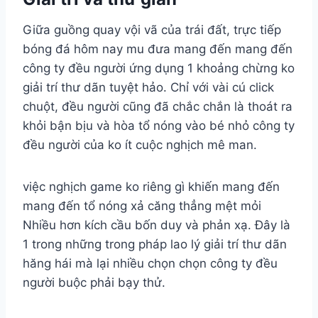
Giữa guồng quay vội vã của trái đất, trực tiếp
bóng đá hôm nay mu đưa mang đến mang đến
công ty đều người ứng dụng 1 khoảng chừng ko
giải trí thư dãn tuyệt hảo. Chỉ với vài cú click
chuột, đều người cũng đã chắc chắn là thoát ra
khỏi bận bịu và hòa tổ nóng vào bé nhỏ công ty
đều người của ko ít cuộc nghịch mê man.
việc nghịch game ko riêng gì khiến mang đến
mang đến tổ nóng xả căng thẳng mệt mỏi
Nhiều hơn kích cầu bốn duy và phản xạ. Đây là
1 trong những trong pháp lao lý giải trí thư dãn
hăng hái mà lại nhiều chọn chọn công ty đều
người buộc phải bạy thử.