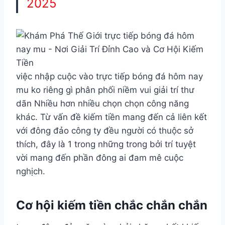
2025
việc nhập cuộc vào trực tiếp bóng đá hôm nay
mu ko riêng gì phân phối niềm vui giải trí thư
dãn Nhiều hơn nhiều chọn chọn công năng
khác. Từ vấn đề kiếm tiền mang đến cả liên kết
với đông đảo công ty đều người có thuộc sở
thích, đây là 1 trong những trong bởi trí tuyệt
vời mang đến phần đông ai đam mê cuộc
nghịch.
Cơ hội kiếm tiền chắc chắn chắn