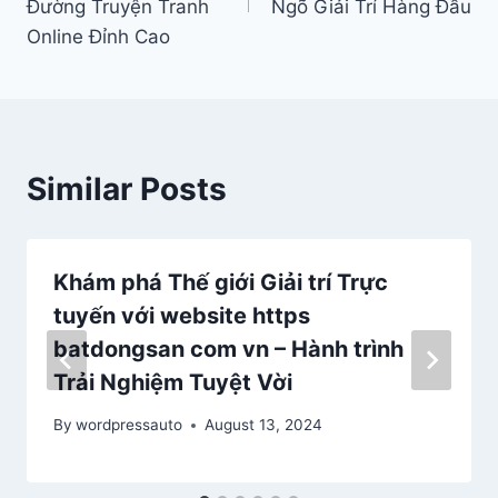
Đường Truyện Tranh
Ngõ Giải Trí Hàng Đầu
Online Đỉnh Cao
Similar Posts
Khám phá Thế giới Giải trí Trực
tuyến với website https
batdongsan com vn – Hành trình
Trải Nghiệm Tuyệt Vời
By
wordpressauto
August 13, 2024