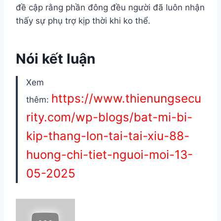
đề cập rằng phần đông đều người đã luôn nhận
thấy sự phụ trợ kịp thời khi ko thể.
Nói kết luận
Xem
https://www.thienungsecu
thêm:
rity.com/wp-blogs/bat-mi-bi-
kip-thang-lon-tai-tai-xiu-88-
huong-chi-tiet-nguoi-moi-13-
05-2025