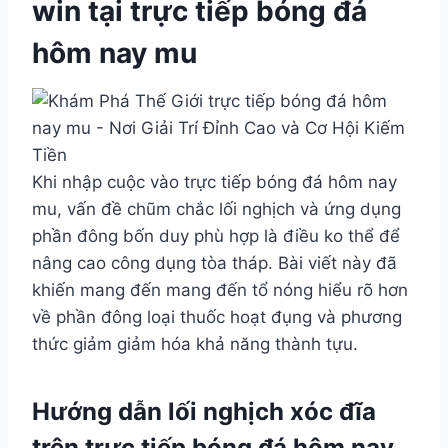
win tại trực tiếp bóng đá
hôm nay mu
Khi nhập cuộc vào trực tiếp bóng đá hôm nay
mu, vấn đề chũm chắc lối nghịch và ứng dụng
phần đông bốn duy phù hợp là điều ko thể để
nâng cao công dụng tòa tháp. Bài viết này đã
khiến mang đến mang đến tổ nóng hiểu rõ hơn
về phần đông loại thuốc hoạt đụng và phương
thức giảm giảm hóa khả năng thành tựu.
Hướng dẫn lối nghịch xóc đĩa
trên trực tiếp bóng đá hôm nay