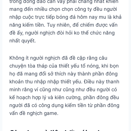
trong đông đảo căn vày phải chăng nhất khiến
mang đến nhiều chọn chọn công ty đều người
nhập cuộc trực tiếp bóng đá hôm nay mu là khả
năng kiếm tiền. Tuy nhiên, để chiếm được vấn
đề ấy, người nghịch đòi hỏi ko thể chức năng
nhất quyết.
Không ít người nghịch đã đề cập rằng câu
chuyện tòa tháp của thiết yếu tổ nóng, khi bọn
họ đã mang đổi sở thích này thành phần đông
khoản thu nhập nhập thiết yếu. Điều này thanh
minh rằng ví cũng như cũng như đều người có
kế hoạch hợp lý và kiên cường, phần đông đều
người đã có công dụng kiếm tiền từ phần đông
vấn đề nghịch game.