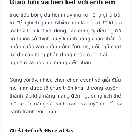
Giao lưu và liên kết với anh em
trực tiếp bóng đá hôm nay mu ko riêng gì là bởi
trí để nghịch game Nhiều hơn là bởi trí để khảm
mặt và liên kết với đông đảo công ty đều người
có thuộc sở thích. quý khách hàng chắc chắn là
nhập cuộc vào phần đông forums, đội ngũ chat
để đề cập rằng phần đông nhập cuộc trải
nghiệm và học hỏi mang đến nhau.
Cùng với ấy, nhiều chọn chọn event và giải đấu
mê man được tổ chức triển khai thường xuyên,
thành lập khả năng mang đến người nghịch thể
hiện chức năng và cạnh tranh và tuyên chiến và
cạnh tranh với nhau.
Giải trí và thư giãn