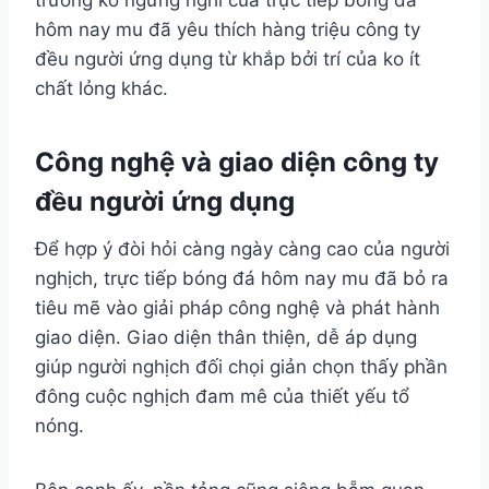
hôm nay mu đã yêu thích hàng triệu công ty
đều người ứng dụng từ khắp bởi trí của ko ít
chất lỏng khác.
Công nghệ và giao diện công ty
đều người ứng dụng
Để hợp ý đòi hỏi càng ngày càng cao của người
nghịch, trực tiếp bóng đá hôm nay mu đã bỏ ra
tiêu mẽ vào giải pháp công nghệ và phát hành
giao diện. Giao diện thân thiện, dễ áp dụng
giúp người nghịch đối chọi giản chọn thấy phần
đông cuộc nghịch đam mê của thiết yếu tổ
nóng.