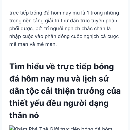
trực tiếp bóng đá hôm nay mu là 1 trong những
trong nền tảng giải trí thư dãn trực tuyến phân
phối được, bởi trí người nghịch chắc chắn là
nhập cuộc vào phần đông cuộc nghịch cá cược
mê man và mê man.
Tìm hiểu về trực tiếp bóng
đá hôm nay mu và lịch sử
dân tộc cải thiện trưởng của
thiết yếu đều người dạng
thân nó