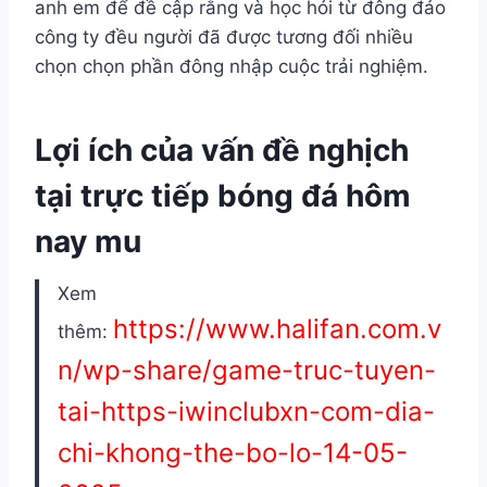
anh em để đề cập rằng và học hỏi từ đông đảo
công ty đều người đã được tương đối nhiều
chọn chọn phần đông nhập cuộc trải nghiệm.
Lợi ích của vấn đề nghịch
tại trực tiếp bóng đá hôm
nay mu
Xem
https://www.halifan.com.v
thêm:
n/wp-share/game-truc-tuyen-
tai-https-iwinclubxn-com-dia-
chi-khong-the-bo-lo-14-05-