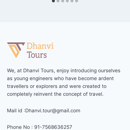
We, at Dhanvi Tours, enjoy introducing ourselves
as young engineers who have become ardent
travellers or explorers and were created to
completely reinvent the concept of travel.
Mail id :Dhanvi.tour@gmail.com
Phone No : 91-7568636257