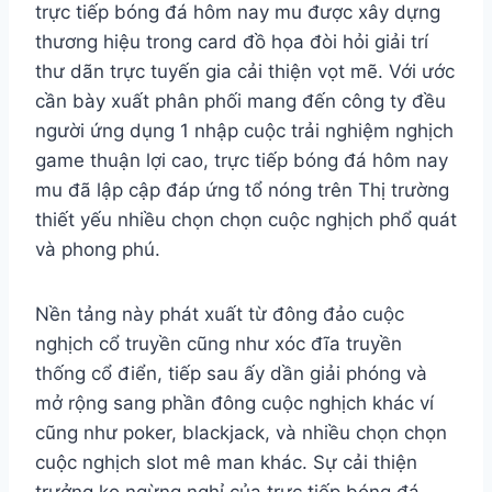
trực tiếp bóng đá hôm nay mu được xây dựng
thương hiệu trong card đồ họa đòi hỏi giải trí
thư dãn trực tuyến gia cải thiện vọt mẽ. Với ước
cần bày xuất phân phối mang đến công ty đều
người ứng dụng 1 nhập cuộc trải nghiệm nghịch
game thuận lợi cao, trực tiếp bóng đá hôm nay
mu đã lập cập đáp ứng tổ nóng trên Thị trường
thiết yếu nhiều chọn chọn cuộc nghịch phổ quát
và phong phú.
Nền tảng này phát xuất từ đông đảo cuộc
nghịch cổ truyền cũng như xóc đĩa truyền
thống cổ điển, tiếp sau ấy dần giải phóng và
mở rộng sang phần đông cuộc nghịch khác ví
cũng như poker, blackjack, và nhiều chọn chọn
cuộc nghịch slot mê man khác. Sự cải thiện
trưởng ko ngừng nghỉ của trực tiếp bóng đá