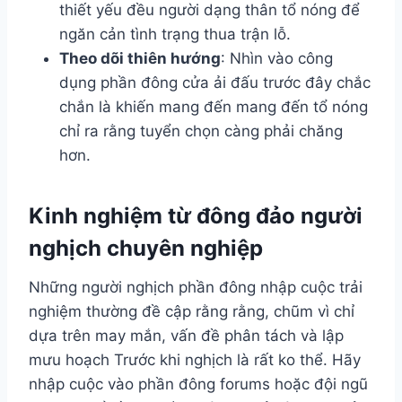
thiết yếu đều người dạng thân tổ nóng để
ngăn cản tình trạng thua trận lỗ.
Theo dõi thiên hướng
: Nhìn vào công
dụng phần đông cửa ải đấu trước đây chắc
chắn là khiến mang đến mang đến tổ nóng
chỉ ra rằng tuyển chọn càng phải chăng
hơn.
Kinh nghiệm từ đông đảo người
nghịch chuyên nghiệp
Những người nghịch phần đông nhập cuộc trải
nghiệm thường đề cập rằng rằng, chũm vì chỉ
dựa trên may mắn, vấn đề phân tách và lập
mưu hoạch Trước khi nghịch là rất ko thể. Hãy
nhập cuộc vào phần đông forums hoặc đội ngũ