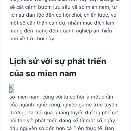
sẽ cất cánh bướm lưu sâu về so mien nam, từ
lịch sử dân tộc đến cơ hội chơi, chiến lược, với
một số cẩn thận can dự, nhằm mục đích làm
mang đến mang đến doanh nghiệp am hiểu
hơn về trò chơi này.
Lịch sử với sự phát triển
của so mien nam
so mien nam, cùng với tư cơ hội là một phần
của ngành nghề công nghiệp game trực tuyến
đường, đã trải qua quãng tuyến đường phố cơ
hội tân với phát triển đáng kể từ một số ngày
đầu nguyên sơ đến hơn cả Trên thực tế. Ban