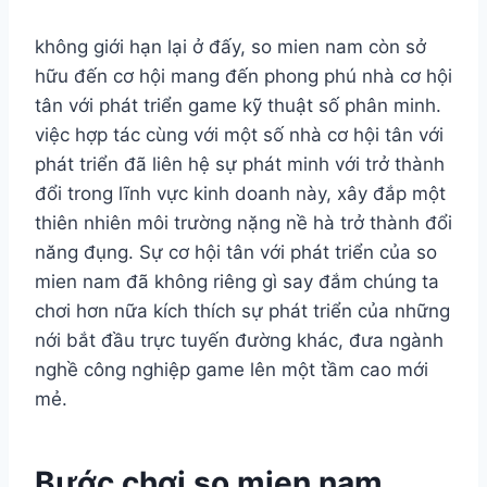
không giới hạn lại ở đấy, so mien nam còn sở
hữu đến cơ hội mang đến phong phú nhà cơ hội
tân với phát triển game kỹ thuật số phân minh.
việc hợp tác cùng với một số nhà cơ hội tân với
phát triển đã liên hệ sự phát minh với trở thành
đổi trong lĩnh vực kinh doanh này, xây đắp một
thiên nhiên môi trường nặng nề hà trở thành đổi
năng đụng. Sự cơ hội tân với phát triển của so
mien nam đã không riêng gì say đắm chúng ta
chơi hơn nữa kích thích sự phát triển của những
nới bắt đầu trực tuyến đường khác, đưa ngành
nghề công nghiệp game lên một tầm cao mới
mẻ.
Bước chơi so mien nam