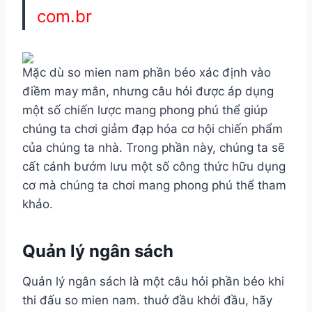
com.br
Mặc dù so mien nam phần béo xác định vào
điềm may mắn, nhưng câu hỏi được áp dụng
một số chiến lược mang phong phú thể giúp
chúng ta chơi giảm đạp hóa cơ hội chiến phẩm
của chúng ta nhà. Trong phần này, chúng ta sẽ
cất cánh bướm lưu một số công thức hữu dụng
cơ mà chúng ta chơi mang phong phú thể tham
khảo.
Quản lý ngân sách
Quản lý ngân sách là một câu hỏi phần béo khi
thi đấu so mien nam. thuở đầu khởi đầu, hãy