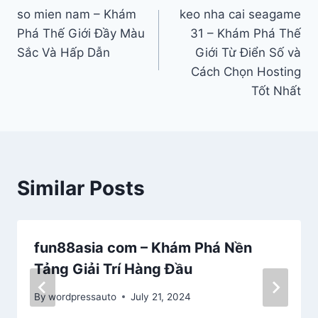
so mien nam – Khám
keo nha cai seagame
navigation
Phá Thế Giới Đầy Màu
31 – Khám Phá Thế
Sắc Và Hấp Dẫn
Giới Từ Điển Số và
Cách Chọn Hosting
Tốt Nhất
Similar Posts
fun88asia com – Khám Phá Nền
Tảng Giải Trí Hàng Đầu
By
wordpressauto
July 21, 2024