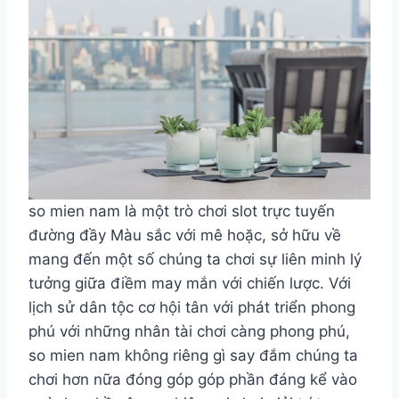
so mien nam là một trò chơi slot trực tuyến
đường đầy Màu sắc với mê hoặc, sở hữu về
mang đến một số chúng ta chơi sự liên minh lý
tưởng giữa điềm may mắn với chiến lược. Với
lịch sử dân tộc cơ hội tân với phát triển phong
phú với những nhân tài chơi càng phong phú,
so mien nam không riêng gì say đắm chúng ta
chơi hơn nữa đóng góp góp phần đáng kể vào