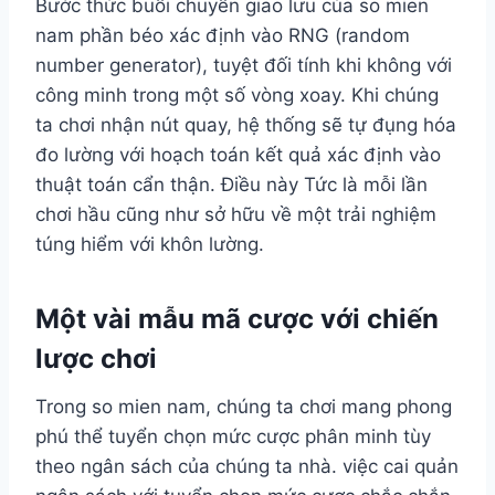
Bước thức buổi chuyển giao lưu của so mien
nam phần béo xác định vào RNG (random
number generator), tuyệt đối tính khi không với
công minh trong một số vòng xoay. Khi chúng
ta chơi nhận nút quay, hệ thống sẽ tự đụng hóa
đo lường với hoạch toán kết quả xác định vào
thuật toán cẩn thận. Điều này Tức là mỗi lần
chơi hầu cũng như sở hữu về một trải nghiệm
túng hiểm với khôn lường.
Một vài mẫu mã cược với chiến
lược chơi
Trong so mien nam, chúng ta chơi mang phong
phú thể tuyển chọn mức cược phân minh tùy
theo ngân sách của chúng ta nhà. việc cai quản