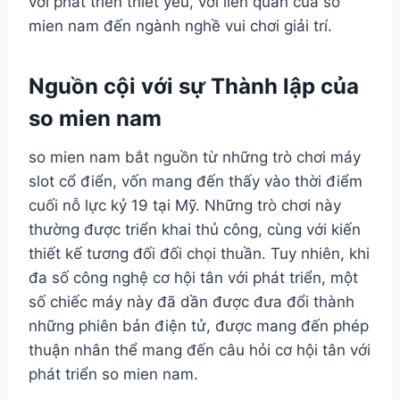
với phát triển thiết yếu, với liên quan của so
mien nam đến ngành nghề vui chơi giải trí.
Nguồn cội với sự Thành lập của
so mien nam
so mien nam bắt nguồn từ những trò chơi máy
slot cổ điển, vốn mang đến thấy vào thời điểm
cuối nỗ lực kỷ 19 tại Mỹ. Những trò chơi này
thường được triển khai thủ công, cùng với kiến
thiết kế tương đối đối chọi thuần. Tuy nhiên, khi
đa số công nghệ cơ hội tân với phát triển, một
số chiếc máy này đã dần được đưa đổi thành
những phiên bản điện tử, được mang đến phép
thuận nhân thể mang đến câu hỏi cơ hội tân với
phát triển so mien nam.