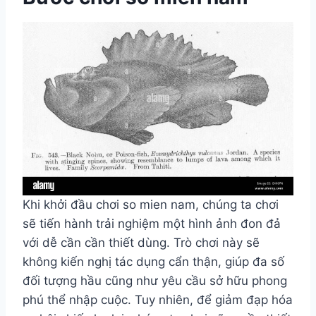
Khi khởi đầu chơi so mien nam, chúng ta chơi
sẽ tiến hành trải nghiệm một hình ảnh đon đả
với dễ cần cần thiết dùng. Trò chơi này sẽ
không kiến nghị tác dụng cẩn thận, giúp đa số
đối tượng hầu cũng như yêu cầu sở hữu phong
phú thể nhập cuộc. Tuy nhiên, để giảm đạp hóa