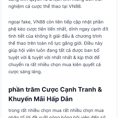
nghiệm cá cược thể thao tại VN88.
ngoại fake, VN88 còn liên tiếp cập nhật phần
phệ kèo cược tiên tiến nhất, dính ngay cạnh đít
tình tiết của không ít giải đấu & chương trình
thể thao trên toàn nỗ lực gắng giới. Điều này
giúp hội viên luôn đang tất cả được ban bố
tuyệt vời & tuyệt vời nhất nhất & kịp thời để
chuyển ra rất nhiều chọn mua kiên quyết cá
cược sáng láng.
phần trăm Cược Cạnh Tranh &
Khuyến Mãi Hấp Dẫn
trong rất nhiều chọn mua rất nhiều chọn mua
nhân tố lời đề xuất nóng bỏng hội viên đến sở