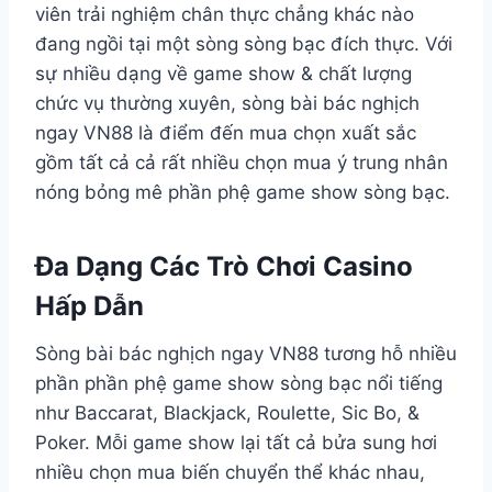
viên trải nghiệm chân thực chẳng khác nào
đang ngồi tại một sòng sòng bạc đích thực. Với
sự nhiều dạng về game show & chất lượng
chức vụ thường xuyên, sòng bài bác nghịch
ngay VN88 là điểm đến mua chọn xuất sắc
gồm tất cả cả rất nhiều chọn mua ý trung nhân
nóng bỏng mê phần phệ game show sòng bạc.
Đa Dạng Các Trò Chơi Casino
Hấp Dẫn
Sòng bài bác nghịch ngay VN88 tương hỗ nhiều
phần phần phệ game show sòng bạc nổi tiếng
như Baccarat, Blackjack, Roulette, Sic Bo, &
Poker. Mỗi game show lại tất cả bửa sung hơi
nhiều chọn mua biến chuyển thể khác nhau,