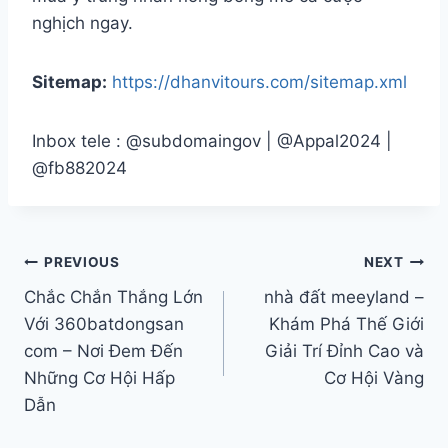
nghịch ngay.
Sitemap:
https://dhanvitours.com/sitemap.xml
Inbox tele : @subdomaingov | @Appal2024 |
@fb882024
Post
PREVIOUS
NEXT
Chắc Chắn Thắng Lớn
nhà đất meeyland –
navigation
Với 360batdongsan
Khám Phá Thế Giới
com – Nơi Đem Đến
Giải Trí Đỉnh Cao và
Những Cơ Hội Hấp
Cơ Hội Vàng
Dẫn