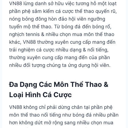
VN88 lừng danh sở hữu việc tương hỗ một loạt
phần phệ sắm kiếm cá cược thể thao quyến rũ,
nóng bỏng đông hòn đảo hội viên ngưỡng
tuyển mộ thể thao. Từ bóng đá đến bóng rổ,
nghịch tennis & nhiều chọn mua môn thể thao
khác, VN88 thường xuyên cung cấp mang đến
trải nghiệm cá cược nhiều dạng & nổi tiếng,
thường xuyên cung cấp mang đến của phần
nhiều đối tượng chúng ta ứng dụng hội viên.
Đa Dạng Các Môn Thể Thao &
Loại Hình Cá Cược
VN88 không chỉ phải dừng chân tại phần phệ
môn thể thao nổi tiếng như bóng đá nhiều phần
hơn không dứt mở rộng sang nhiều chọn mua