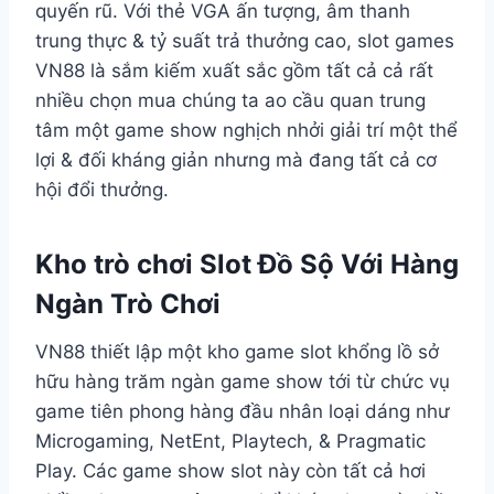
quyến rũ. Với thẻ VGA ấn tượng, âm thanh
trung thực & tỷ suất trả thưởng cao, slot games
VN88 là sắm kiếm xuất sắc gồm tất cả cả rất
nhiều chọn mua chúng ta ao cầu quan trung
tâm một game show nghịch nhởi giải trí một thể
lợi & đối kháng giản nhưng mà đang tất cả cơ
hội đổi thưởng.
Kho trò chơi Slot Đồ Sộ Với Hàng
Ngàn Trò Chơi
VN88 thiết lập một kho game slot khổng lồ sở
hữu hàng trăm ngàn game show tới từ chức vụ
game tiên phong hàng đầu nhân loại dáng như
Microgaming, NetEnt, Playtech, & Pragmatic
Play. Các game show slot này còn tất cả hơi