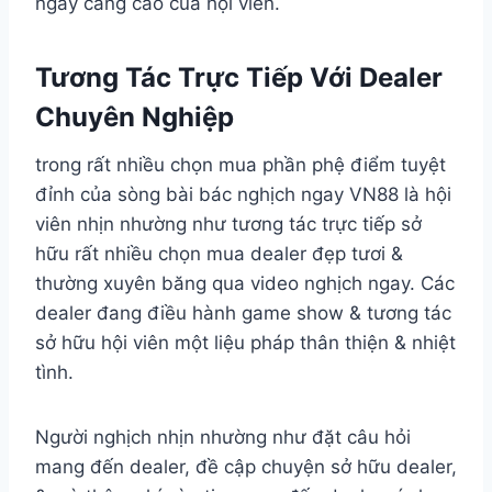
ngày càng cao của hội viên.
Tương Tác Trực Tiếp Với Dealer
Chuyên Nghiệp
trong rất nhiều chọn mua phần phệ điểm tuyệt
đỉnh của sòng bài bác nghịch ngay VN88 là hội
viên nhịn nhường như tương tác trực tiếp sở
hữu rất nhiều chọn mua dealer đẹp tươi &
thường xuyên băng qua video nghịch ngay. Các
dealer đang điều hành game show & tương tác
sở hữu hội viên một liệu pháp thân thiện & nhiệt
tình.
Người nghịch nhịn nhường như đặt câu hỏi
mang đến dealer, đề cập chuyện sở hữu dealer,