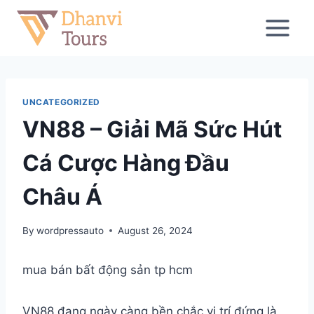
Skip
to
content
UNCATEGORIZED
VN88 – Giải Mã Sức Hút
Cá Cược Hàng Đầu
Châu Á
By
wordpressauto
August 26, 2024
mua bán bất động sản tp hcm
VN88 đang ngày càng bền chắc vị trí đứng là