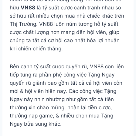
hữu
VN88
là tỷ suất cược cạnh tranh nhau so
sở hữu rất nhiều chọn mua nhà chiếc khác trên
Thị Trường. VN88 luôn núm tương hỗ tỷ suất
cược chất lượng hơn mang đến hội viên, giúp
chúng ta tất cả cơ hội cao nhất hóa lợi nhuận
khi chiến chiến thắng.
Bên cạnh tỷ suất cược quyến rũ, VN88 còn liên
tiếp tung ra phần phệ công việc Tặng Ngay
quyến rũ giành bao gồm tất cả cả hội viên còn
mới & hội viên hiện nay. Các công việc Tặng
Ngay này nhịn nhường như gồm tất cả tiền
thưởng xin chào mừng, hoàn lại tiền cược,
thưởng nạp game, & nhiều chọn mua Tặng
Ngay bửa sung khác.