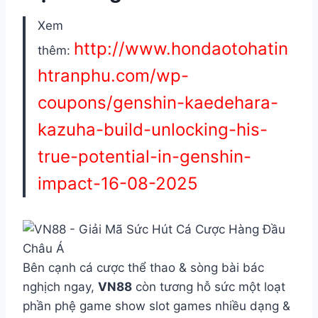
Xem
http://www.hondaotohatin
thêm:
htranphu.com/wp-
coupons/genshin-kaedehara-
kazuha-build-unlocking-his-
true-potential-in-genshin-
impact-16-08-2025
Bên cạnh cá cược thể thao & sòng bài bác
nghịch ngay,
VN88
còn tương hỗ sức một loạt
phần phệ game show slot games nhiều dạng &