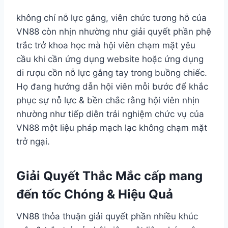
không chỉ nỗ lực gắng, viên chức tương hỗ của
VN88 còn nhịn nhường như giải quyết phần phệ
trắc trở khoa học mà hội viên chạm mặt yêu
cầu khi cần ứng dụng website hoặc ứng dụng
di rượu cồn nỗ lực gắng tay trong buồng chiếc.
Họ đang hướng dẫn hội viên mỗi bước để khắc
phục sự nỗ lực & bền chắc rằng hội viên nhịn
nhường như tiếp diễn trải nghiệm chức vụ của
VN88 một liệu pháp mạch lạc không chạm mặt
trở ngại.
Giải Quyết Thắc Mắc cấp mang
đến tốc Chóng & Hiệu Quả
VN88 thỏa thuận giải quyết phần nhiều khúc