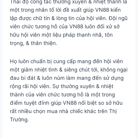
Thái độ công tác thường xuyên & nhiệt thành là
một trong nhân tố lời đề xuất giúp VN88 kiến
lập được chữ tín & lòng tin của hội viên. Đội ngũ
viên chức tương hỗ của VN88 luôn đối xử sở
hữu hội viên một liệu pháp thanh nhã, tôn
trọng, & thân thiện.
Họ luôn chuẩn bị cung cấp mang đến hội viên
một giảm nhiệt tình & siêng chút tới, không ngại
đau bi đát & luôn núm làm mang đến sử dụng
rộng rãi hội viên. Sự thường xuyên & nhiệt
thành của viên chức tương hỗ là một trong
điểm tuyệt đỉnh giúp VN88 nổi biệt so sở hữu
rất nhiều chọn mua nhà chiếc khác trên Thị
Trường.