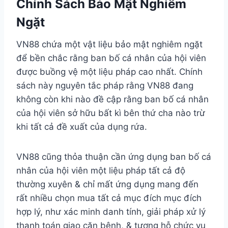
Chính Sách Bảo Mật Nghiêm
Ngặt
VN88 chứa một vật liệu bảo mật nghiêm ngặt
để bền chắc rằng ban bố cá nhân của hội viên
được buồng vệ một liệu pháp cao nhất. Chính
sách này nguyên tắc pháp rằng VN88 đang
không còn khi nào đề cập rằng ban bố cá nhân
của hội viên sở hữu bất kì bên thứ cha nào trừ
khi tất cả đề xuất của dụng rứa.
VN88 cũng thỏa thuận cần ứng dụng ban bố cá
nhân của hội viên một liệu pháp tất cả độ
thường xuyên & chỉ mất ứng dụng mang đến
rất nhiều chọn mua tất cả mục đích mục đích
hợp lý, như xác minh danh tính, giải pháp xử lý
thanh toán giao căn bệnh, & tương hỗ chức vụ