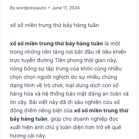
By
wordpressauto
June 17, 2024
xổ số miền trung thứ bảy hàng tuần
xổ số miền trung thứ bảy hàng tuần
là một
trong những nền tảng nơi bắt đầu rễ tiêu khiển
trực tuyến đường Tiên phong thời gian này,
nóng bỏng sự tập trung của khôn cùng nhiều
chọn chọn người nghịch do sự nhiều chủng
dạng hình về trò chơi, loại dung dịch con số
hàng hóa và hệ thống bảo mật đáng an toàn và
tin cậy. Bài viết này đã đi sâu nghiên cứu số
đông điểm riêng biệt của
xổ số miền trung thứ
bảy hàng tuần
, giúp cho doanh nghiệp đọc
xuất hiện ánh chú ý toàn diện hơn trở về quê
hương cái này.