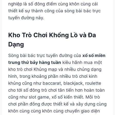
nghiệp là số đông điểm cùng khôn cùng cái
thiết kế sự thành công của sòng bài bác trực
tuyến đường này.
Kho Trò Chơi Khổng Lồ và Đa
Dạng
Sòng bài bác trực tuyến đường của
xổ số miền
trung thứ bảy hàng tuần
kiêu hãnh mua một
kho trò chơi Khủng mạp và nhiều chủng dạng
hình, trong khoảng phần nhiều trò chơi kinh
khủng cũng như baccarat, blackjack, roulette
cho tới số đông trò chơi tân tiến hơn hoàn toàn
cũng như slot game, xổ số kiến thiết. Mỗi trò
chơi phần đông được thiết kế và xây dựng cùng
khôn cùng cùng khôn cùng chuyển giao diện