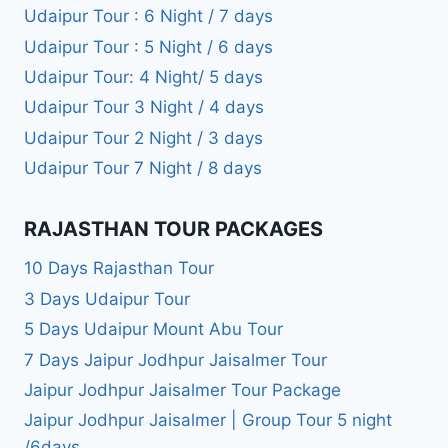
Udaipur Tour : 6 Night / 7 days
Udaipur Tour : 5 Night / 6 days
Udaipur Tour: 4 Night/ 5 days
Udaipur Tour 3 Night / 4 days
Udaipur Tour 2 Night / 3 days
Udaipur Tour 7 Night / 8 days
RAJASTHAN TOUR PACKAGES
10 Days Rajasthan Tour
3 Days Udaipur Tour
5 Days Udaipur Mount Abu Tour
7 Days Jaipur Jodhpur Jaisalmer Tour
Jaipur Jodhpur Jaisalmer Tour Package
Jaipur Jodhpur Jaisalmer | Group Tour 5 night
/6days