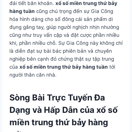
đái tiết băn khoăn.
xổ số miền trung thứ bảy
hàng tuần
cũng chú trọng đến sự Gia Công
hóa hình dáng cho số đông cái sản phẩm di
đụng gắng tay, giúp người nghịch nhịn nhường
cũng như truy vấn cập và đặt cược phần nhiều
khi, phần nhiều chỗ. Sự Gia Công này không chỉ
là diễn đạt sự bài bác phiên bản và chuyên
nghiệp bên cạnh đó chứng thật sự tập trung
của
xổ số miền trung thứ bảy hàng tuần
tới
người thân căn nhà.
Sòng Bài Trực Tuyến Đa
Dạng và Hấp Dẫn của xổ số
miền trung thứ bảy hàng