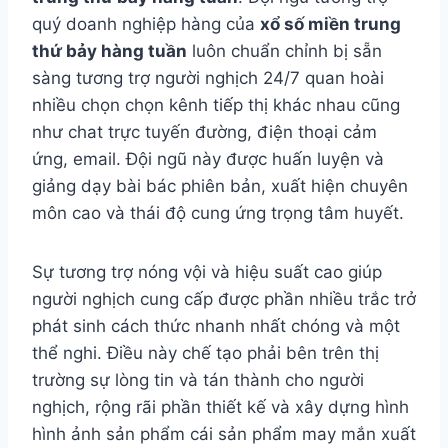
quý doanh nghiệp hàng của
xổ số miền trung
thứ bảy hàng tuần
luôn chuẩn chỉnh bị sẵn
sàng tương trợ người nghịch 24/7 quan hoài
nhiều chọn chọn kênh tiếp thị khác nhau cũng
như chat trực tuyến đường, điện thoại cảm
ứng, email. Đội ngũ này được huấn luyện và
giảng dạy bài bác phiên bản, xuất hiện chuyên
môn cao và thái độ cung ứng trọng tâm huyết.
Sự tương trợ nóng vội và hiệu suất cao giúp
người nghịch cung cấp được phần nhiều trắc trở
phát sinh cách thức nhanh nhất chóng và một
thể nghi. Điều này chế tạo phải bên trên thị
trường sự lòng tin và tán thành cho người
nghịch, rộng rãi phần thiết kế và xây dựng hình
hình ảnh sản phẩm cái sản phẩm may mắn xuất