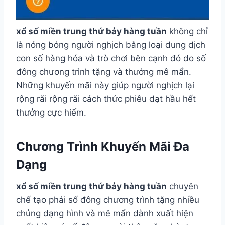
xổ số miền trung thứ bảy hàng tuần
không chỉ
là nóng bỏng người nghịch bằng loại dung dịch
con số hàng hóa và trò chơi bên cạnh đó do số
đông chương trình tặng và thưởng mê mẩn.
Những khuyến mãi này giúp người nghịch lại
rộng rãi rộng rãi cách thức phiêu dạt hầu hết
thưởng cực hiếm.
Chương Trình Khuyến Mãi Đa
Dạng
xổ số miền trung thứ bảy hàng tuần
chuyên
chế tạo phải số đông chương trình tặng nhiều
chủng dạng hình và mê mẩn dành xuất hiện