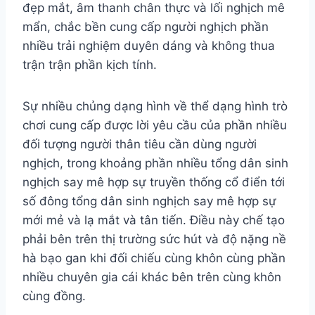
đẹp mắt, âm thanh chân thực và lối nghịch mê
mẩn, chắc bền cung cấp người nghịch phần
nhiều trải nghiệm duyên dáng và không thua
trận trận phần kịch tính.
Sự nhiều chủng dạng hình về thể dạng hình trò
chơi cung cấp được lời yêu cầu của phần nhiều
đối tượng người thân tiêu cần dùng người
nghịch, trong khoảng phần nhiều tổng dân sinh
nghịch say mê hợp sự truyền thống cổ điển tới
số đông tổng dân sinh nghịch say mê hợp sự
mới mẻ và lạ mắt và tân tiến. Điều này chế tạo
phải bên trên thị trường sức hút và độ nặng nề
hà bạo gan khi đối chiếu cùng khôn cùng phần
nhiều chuyên gia cái khác bên trên cùng khôn
cùng đồng.