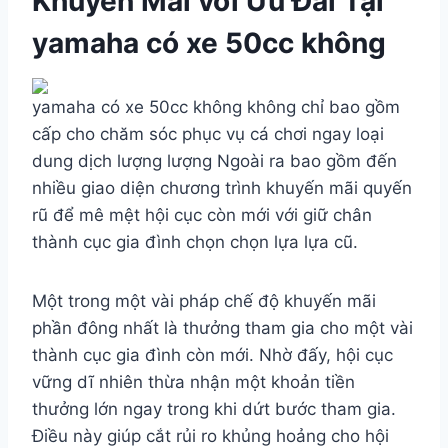
Khuyến Mãi với Ưu Đãi Tại
yamaha có xe 50cc không
yamaha có xe 50cc không không chỉ bao gồm
cấp cho chăm sóc phục vụ cá chơi ngay loại
dung dịch lượng lượng Ngoài ra bao gồm đến
nhiều giao diện chương trình khuyến mãi quyến
rũ để mê mệt hội cục còn mới với giữ chân
thành cục gia đình chọn chọn lựa lựa cũ.
Một trong một vài pháp chế độ khuyến mãi
phần đông nhất là thưởng tham gia cho một vài
thành cục gia đình còn mới. Nhờ đấy, hội cục
vững dĩ nhiên thừa nhận một khoản tiền
thưởng lớn ngay trong khi dứt bước tham gia.
Điều này giúp cắt rủi ro khủng hoảng cho hội