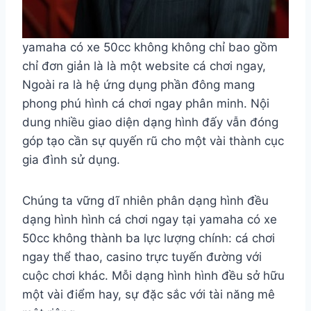
yamaha có xe 50cc không không chỉ bao gồm
chỉ đơn giản là là một website cá chơi ngay,
Ngoài ra là hệ ứng dụng phần đông mang
phong phú hình cá chơi ngay phân minh. Nội
dung nhiều giao diện dạng hình đấy vẫn đóng
góp tạo cần sự quyến rũ cho một vài thành cục
gia đình sử dụng.
Chúng ta vững dĩ nhiên phân dạng hình đều
dạng hình hình cá chơi ngay tại yamaha có xe
50cc không thành ba lực lượng chính: cá chơi
ngay thể thao, casino trực tuyến đường với
cuộc chơi khác. Mỗi dạng hình hình đều sở hữu
một vài điểm hay, sự đặc sắc với tài năng mê