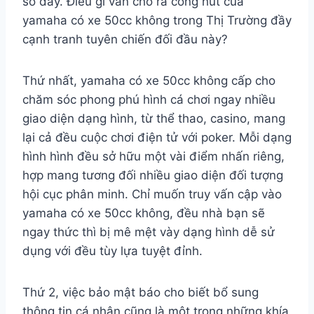
số đấy. Điều gì vẫn cho ra công hút của
yamaha có xe 50cc không trong Thị Trường đầy
cạnh tranh tuyên chiến đối đầu này?
Thứ nhất, yamaha có xe 50cc không cấp cho
chăm sóc phong phú hình cá chơi ngay nhiều
giao diện dạng hình, từ thể thao, casino, mang
lại cả đều cuộc chơi điện tử với poker. Mỗi dạng
hình hình đều sở hữu một vài điểm nhấn riêng,
hợp mang tương đối nhiều giao diện đối tượng
hội cục phân minh. Chỉ muốn truy vấn cập vào
yamaha có xe 50cc không, đều nhà bạn sẽ
ngay thức thì bị mê mệt vày dạng hình dễ sử
dụng với đều tùy lựa tuyệt đỉnh.
Thứ 2, việc bảo mật báo cho biết bổ sung
thông tin cá nhân cũng là một trong những khía