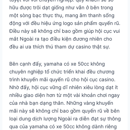
hữu được trôi dạt giống như vẫn ở bên trong
một sòng bạc thực thụ, mang âm thanh sống
động với đều hiệu ứng logo sản phẩm quyến rũ.
Điều này sẽ không chỉ bao gồm giúp hội cục vui
mắt Ngoài ra tạo điều kiện đương nhiên cho
đều ai ưa thích thú tham dự casino thật sự.
Bên cạnh đấy, yamaha có xe 50cc không
chuyên nghiệp tổ chức triển khai đều chương
trình khuyến mãi quyến rũ cho hội cục casino.
Nhờ đấy, hội cục vững dĩ nhiên xiêu lòng dạt ít
nhiều giao diện hơn từ một vài khoản chơi ngay
của nhà bạn dạng thân. Những vàng khuyến
mãi này sẽ không chỉ bao gồm quyến rũ về bên
loại dung dịch lượng Ngoài ra diễn đạt sự thông
qua của yamaha có xe 50cc không dành riêng