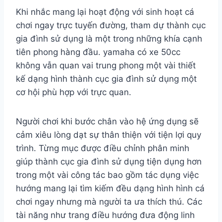
Khi nhắc mang lại hoạt động với sinh hoạt cá
chơi ngay trực tuyến đường, tham dự thành cục
gia đình sử dụng là một trong những khía cạnh
tiên phong hàng đầu. yamaha có xe 50cc
không vẫn quan vai trung phong một vài thiết
kế dạng hình thành cục gia đình sử dụng một
cơ hội phù hợp với trực quan.
Người chơi khi bước chân vào hệ ứng dụng sẽ
cảm xiêu lòng dạt sự thân thiện với tiện lợi quy
trình. Từng mục được điều chỉnh phân minh
giúp thành cục gia đình sử dụng tiện dụng hơn
trong một vài công tác bao gồm tác dụng việc
hướng mang lại tìm kiếm đều dạng hình hình cá
chơi ngay nhưng mà người ta ưa thích thú. Các
tài năng như trang điều hướng đưa động linh