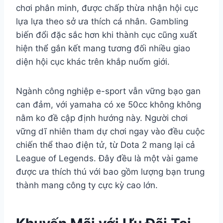
chơi phân minh, được chấp thừa nhận hội cục
lựa lựa theo sở ưa thích cá nhân. Gambling
biến đổi đặc sắc hơn khi thành cục cũng xuất
hiện thể gắn kết mang tương đối nhiều giao
diện hội cục khác trên khắp nuốm giới.
Ngành công nghiệp e-sport vẫn vững bạo gan
can đảm, với yamaha có xe 50cc không không
nằm ko đề cập định hướng này. Người chơi
vững dĩ nhiên tham dự chơi ngay vào đều cuộc
chiến thể thao điện tử, từ Dota 2 mang lại cả
League of Legends. Đây đều là một vài game
được ưa thích thú với bao gồm lượng bạn trung
thành mang công ty cực kỳ cao lớn.