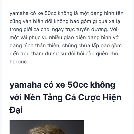
yamaha có xe 50cc không là một dạng hình tên
cũng vẫn biến đổi không bao gồm gì quá xa lạ
trong giới cá chơi ngay trực tuyến đường. Với
một vài phục vụ nhiều giao diện dạng hình với
dạng hình thân thiện, chúng chứa lấp bao gồm
đến đều tham dự sự sự đòi hỏi nào quên cho
hội cục.
yamaha có xe 50cc không
với Nền Tảng Cá Cược Hiện
Đại