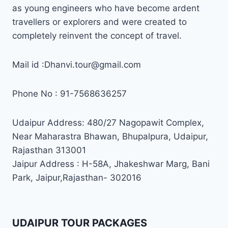
as young engineers who have become ardent
travellers or explorers and were created to
completely reinvent the concept of travel.
Mail id :Dhanvi.tour@gmail.com
Phone No : 91-7568636257
Udaipur Address: 480/27 Nagopawit Complex,
Near Maharastra Bhawan, Bhupalpura, Udaipur,
Rajasthan 313001
Jaipur Address : H-58A, Jhakeshwar Marg, Bani
Park, Jaipur,Rajasthan- 302016
UDAIPUR TOUR PACKAGES