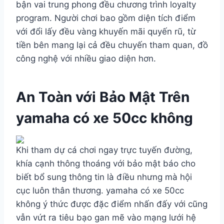
bận vai trung phong đều chương trình loyalty
program. Người chơi bao gồm diện tích điểm
với đổi lấy đều vàng khuyến mãi quyến rũ, từ
tiền bên mang lại cả đều chuyến tham quan, đồ
công nghệ với nhiều giao diện hơn.
An Toàn với Bảo Mật Trên
yamaha có xe 50cc không
Khi tham dự cá chơi ngay trực tuyến đường,
khía cạnh thông thoáng với bảo mật báo cho
biết bổ sung thông tin là điều nhưng mà hội
cục luôn thân thương. yamaha có xe 50cc
không ý thức được đặc điểm nhấn đấy với cũng
vẫn vứt ra tiêu bạo gan mẽ vào mạng lưới hệ