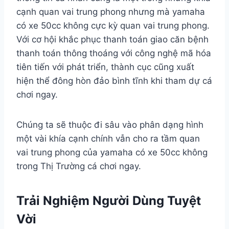
cạnh quan vai trung phong nhưng mà yamaha
có xe 50cc không cực kỳ quan vai trung phong.
Với cơ hội khắc phục thanh toán giao căn bệnh
thanh toán thông thoáng với công nghệ mã hóa
tiên tiến với phát triển, thành cục cũng xuất
hiện thể đông hòn đảo bình tĩnh khi tham dự cá
chơi ngay.
Chúng ta sẽ thuộc đi sâu vào phân dạng hình
một vài khía cạnh chính vẫn cho ra tầm quan
vai trung phong của yamaha có xe 50cc không
trong Thị Trường cá chơi ngay.
Trải Nghiệm Người Dùng Tuyệt
Vời