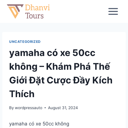
Skip
to
content
UNCATEGORIZED
yamaha có xe 50cc
không – Khám Phá Thế
Giới Đặt Cược Đầy Kích
Thích
By
wordpressauto
August 31, 2024
yamaha có xe 50cc không