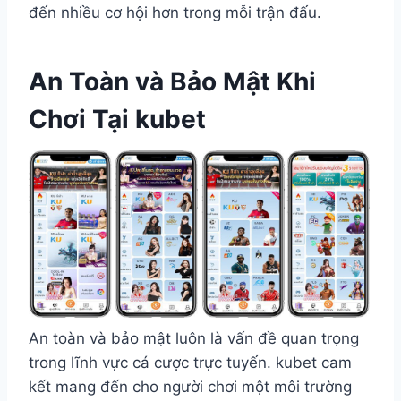
đến nhiều cơ hội hơn trong mỗi trận đấu.
An Toàn và Bảo Mật Khi
Chơi Tại kubet
An toàn và bảo mật luôn là vấn đề quan trọng
trong lĩnh vực cá cược trực tuyến. kubet cam
kết mang đến cho người chơi một môi trường