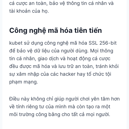
cá cược an toàn, bảo vệ thông tin cá nhân và
tài khoản của họ.
Công nghệ mã hóa tiên tiến
kubet sử dụng công nghệ mã hóa SSL 256-bit
để bảo vệ dữ liệu của người dùng. Mọi thông
tin cá nhân, giao dịch và hoạt động cá cược
đều được mã hóa và lưu trữ an toàn, tránh khỏi
sự xâm nhập của các hacker hay tổ chức tội
phạm mạng.
Điều này không chỉ giúp người chơi yên tâm hơn
về tính riêng tư của mình mà còn tạo ra một
môi trường công bằng cho tất cả mọi người.