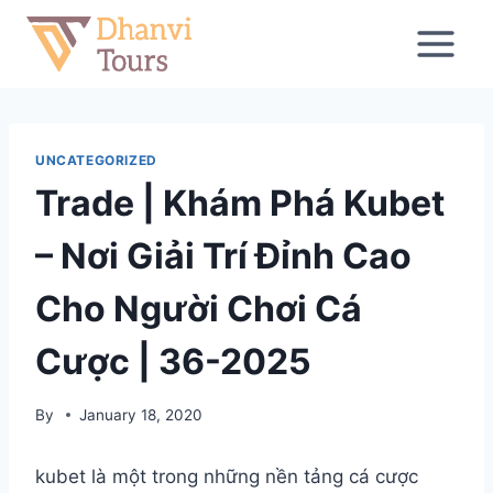
Skip
to
content
UNCATEGORIZED
Trade | Khám Phá Kubet
– Nơi Giải Trí Đỉnh Cao
Cho Người Chơi Cá
Cược | 36-2025
By
January 18, 2020
kubet là một trong những nền tảng cá cược