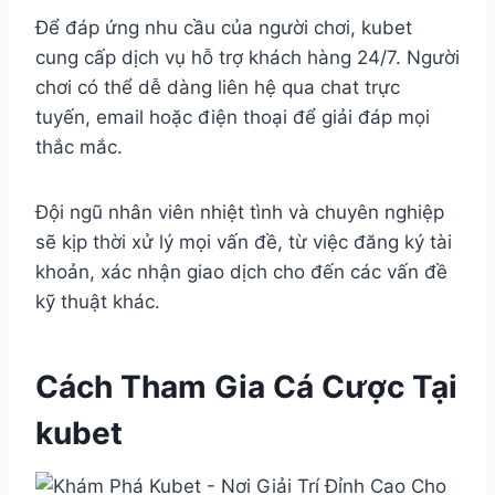
Để đáp ứng nhu cầu của người chơi, kubet
cung cấp dịch vụ hỗ trợ khách hàng 24/7. Người
chơi có thể dễ dàng liên hệ qua chat trực
tuyến, email hoặc điện thoại để giải đáp mọi
thắc mắc.
Đội ngũ nhân viên nhiệt tình và chuyên nghiệp
sẽ kịp thời xử lý mọi vấn đề, từ việc đăng ký tài
khoản, xác nhận giao dịch cho đến các vấn đề
kỹ thuật khác.
Cách Tham Gia Cá Cược Tại
kubet