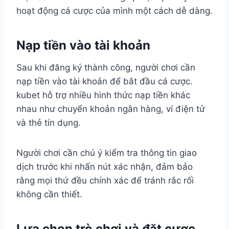
hoạt động cá cược của mình một cách dễ dàng.
Nạp tiền vào tài khoản
Sau khi đăng ký thành công, người chơi cần
nạp tiền vào tài khoản để bắt đầu cá cược.
kubet hỗ trợ nhiều hình thức nạp tiền khác
nhau như chuyển khoản ngân hàng, ví điện tử
và thẻ tín dụng.
Người chơi cần chú ý kiểm tra thông tin giao
dịch trước khi nhấn nút xác nhận, đảm bảo
rằng mọi thứ đều chính xác để tránh rắc rối
không cần thiết.
Lựa chọn trò chơi và đặt cược