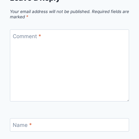
Your email address will not be published.
Required fields are
marked
*
Comment
*
Name
*