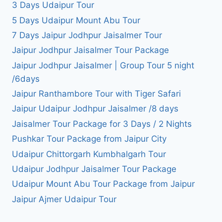
3 Days Udaipur Tour
5 Days Udaipur Mount Abu Tour
7 Days Jaipur Jodhpur Jaisalmer Tour
Jaipur Jodhpur Jaisalmer Tour Package
Jaipur Jodhpur Jaisalmer | Group Tour 5 night
/6days
Jaipur Ranthambore Tour with Tiger Safari
Jaipur Udaipur Jodhpur Jaisalmer /8 days
Jaisalmer Tour Package for 3 Days / 2 Nights
Pushkar Tour Package from Jaipur City
Udaipur Chittorgarh Kumbhalgarh Tour
Udaipur Jodhpur Jaisalmer Tour Package
Udaipur Mount Abu Tour Package from Jaipur
Jaipur Ajmer Udaipur Tour