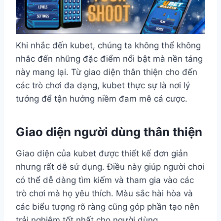
Khi nhắc đến kubet, chúng ta không thể không
nhắc đến những đặc điểm nổi bật mà nền tảng
này mang lại. Từ giao diện thân thiện cho đến
các trò chơi đa dạng, kubet thực sự là nơi lý
tưởng để tận hưởng niềm đam mê cá cược.
Giao diện người dùng thân thiện
Giao diện của kubet được thiết kế đơn giản
nhưng rất dễ sử dụng. Điều này giúp người chơi
có thể dễ dàng tìm kiếm và tham gia vào các
trò chơi mà họ yêu thích. Màu sắc hài hòa và
các biểu tượng rõ ràng cũng góp phần tạo nên
trải nghiệm tốt nhất cho người dùng.